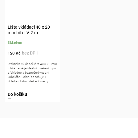
Lišta vkládací 40 x 20
mm bílá LV, 2 m
Skladem
120 Kč
Praktická vkládací lišta 40 × 20 mm
v bílé barvě je ideálním řešením pro
přehledné a bezpečné vedení
kabeláže. Balení obsahuje 1
vkládací lištu o délce 2 metry.
Do košíku