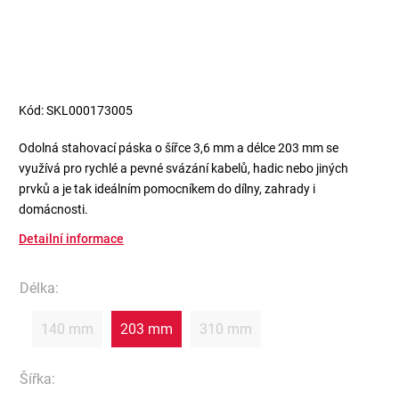
Kód:
SKL000173005
Odolná stahovací páska o šířce 3,6 mm a délce 203 mm se
využívá pro rychlé a pevné svázání kabelů, hadic nebo jiných
prvků a je tak ideálním pomocníkem do dílny, zahrady i
domácnosti.
Detailní informace
Délka
:
140 mm
203 mm
310 mm
Šířka
: