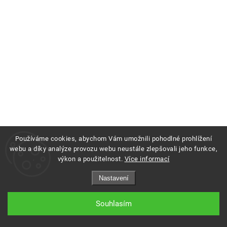
Používáme cookies, abychom Vám umožnili pohodlné prohlížení
webu a díky analýze provozu webu neustále zlepšovali jeho funkce,
výkon a použitelnost.
Více informací
Copyright 2026
Profigrass.cz
. Všechna práva vyhrazena.
Nastavení
Grafický návrh vytvořil a nakódoval
Shoptak.cz
Souhlasím