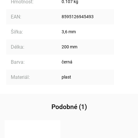
Hmotnost
:
0.107 kg
EAN
:
8595126945493
Šířka
:
3,6 mm
Délka
:
200 mm
Barva
:
černá
Materiál
:
plast
Podobné (1)