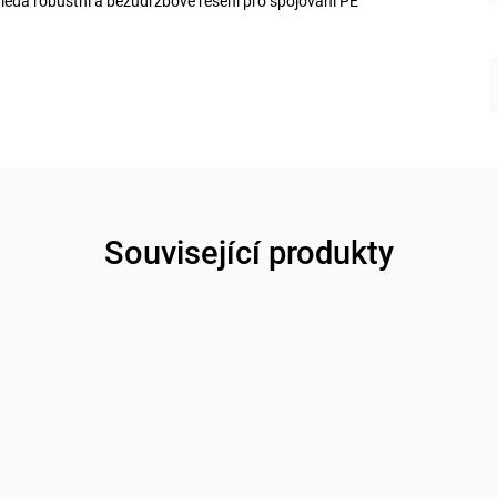
hledá robustní a bezúdržbové řešení pro spojování PE
Související produkty