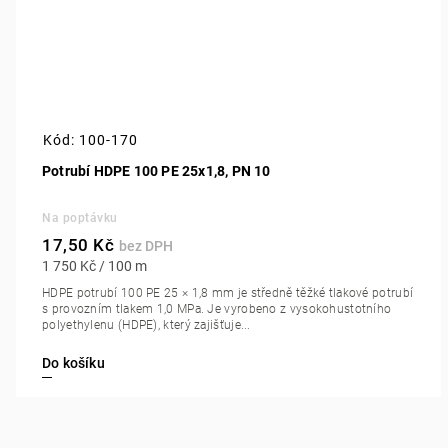
Kód:
100-170
Potrubí HDPE 100 PE 25x1,8, PN 10
Na poptávku
17,50 Kč
1 750 Kč / 100 m
HDPE potrubí 100 PE 25 × 1,8 mm je středně těžké tlakové potrubí
s provozním tlakem 1,0 MPa. Je vyrobeno z vysokohustotního
polyethylenu (HDPE), který zajišťuje...
Do košíku