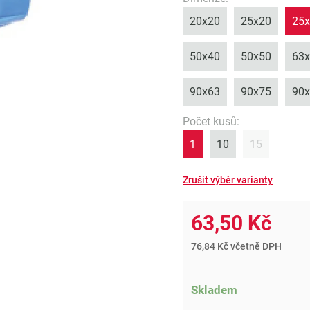
20x20
25x20
25
50x40
50x50
63
90x63
90x75
90
Počet kusů
:
1
10
15
63,50 Kč
76,84 Kč včetně DPH
Skladem