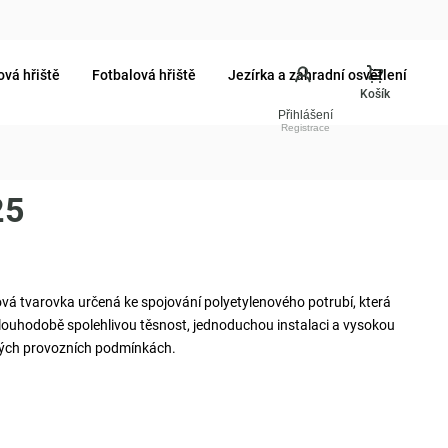
ová hřiště
Fotbalová hřiště
Jezírka a zahradní osvětlení
Přihlášení
25
ová tvarovka určená ke spojování polyetylenového potrubí, která
 dlouhodobě spolehlivou těsnost, jednoduchou instalaci a vysokou
čných provozních podmínkách.