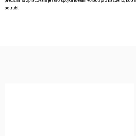
preciznímu zpracování je tato spojka ideální volbou pro každého, kdo 
potrubí.