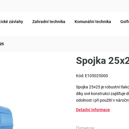
ické závlahy
Zahradní technika
Komunální technika
Golf
x25
Spojka 25x
Kód:
E105025000
Spojka 25×25 je robustní tlak
díky své konstrukci zajišťuje
odolnost i při použití v náro
Detailní informace
Dimenze
: