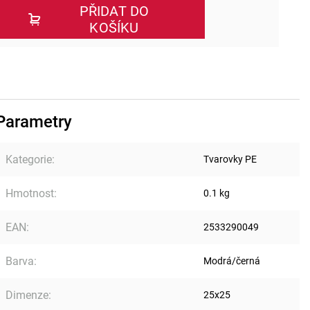
PŘIDAT DO
KOŠÍKU
Parametry
Kategorie
:
Tvarovky PE
Hmotnost
:
0.1 kg
EAN
:
2533290049
Barva
:
Modrá/černá
Dimenze
:
25x25