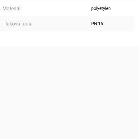
Materiál
:
polyetylen
Tlaková řada
:
PN 16