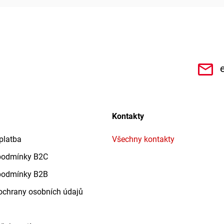
CHe3s9Qz1TwSQaktx4ybLOQ/videos
Kontakty
platba
Všechny kontakty
podmínky B2C
podmínky B2B
chrany osobních údajů