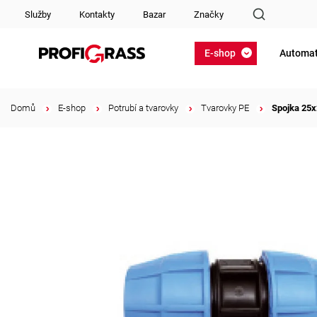
Služby
Kontakty
Bazar
Značky
E-shop
Automat
Domů
/
E-shop
/
Potrubí a tvarovky
/
Tvarovky PE
/
Spojka 25