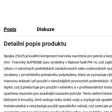
Popis
Diskuze
Detailní popis produktu
Spojka 25×25 je kvalitní kompresní tvarovka navržená pro pevné a be
mm. Tvarovky SUPREME jsou vyráběny v tlakové řadě PN 16, což zajišť
výkon i v náročných podmínkách zavlažovacích nebo vodovodních systé
vyrobeny z prvotřídního primárního polyetylenu, který se vyznačuje v
tvarovou stálostí i při použití v náročnějších provozních podmínkác
teplot, což ji předurčuje pro použití v exteriéru a v profesionálních in
opatřena mazivem pro snadnější nasazení potrubí. Tento aktivní těsnic
běžnými O-kroužky, čímž snižuje riziko úniků vody a zvyšuje tak spoleh
instalovatelná a nevyžaduje použití speciálního nářadí, což ocení jak pr