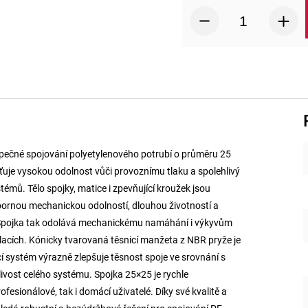
zpečné spojování polyetylenového potrubí o průměru 25
uje vysokou odolnost vůči provoznímu tlaku a spolehlivý
mů. Tělo spojky, matice i zpevňující kroužek jsou
ýbornou mechanickou odolností, dlouhou životností a
h. Spojka tak odolává mechanickému namáhání i výkyvům
stalacích. Kónicky tvarovaná těsnicí manžeta z NBR pryže je
í systém výrazně zlepšuje těsnost spoje ve srovnání s
livost celého systému. Spojka 25×25 je rychle
ofesionálové, tak i domácí uživatelé. Díky své kvalitě a