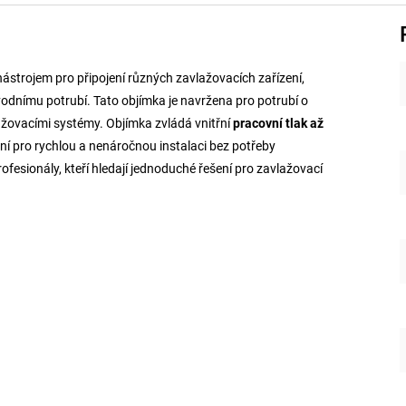
strojem pro připojení různých zavlažovacích zařízení,
vodnímu potrubí. Tato objímka je navržena pro potrubí o
vlažovacími systémy. Objímka zvládá vnitřní
pracovní tlak až
eální pro rychlou a nenáročnou instalaci bez potřeby
ofesionály, kteří hledají jednoduché řešení pro zavlažovací