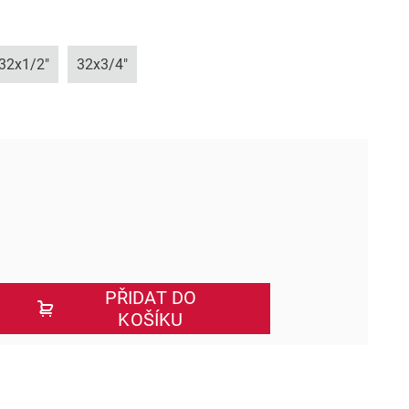
32x1/2"
32x3/4"
PŘIDAT DO
KOŠÍKU