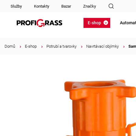
Služby
Kontakty
Bazar
Značky
E-shop
Automat
Domů
/
E-shop
/
Potrubí a tvarovky
/
Navrtávací objímky
/
Sam