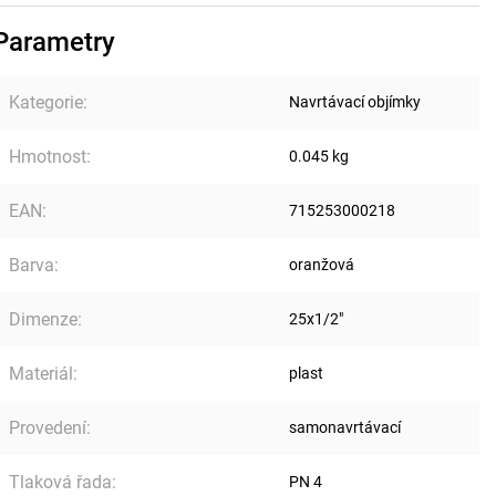
Parametry
Kategorie
:
Navrtávací objímky
Hmotnost
:
0.045 kg
EAN
:
715253000218
Barva
:
oranžová
Dimenze
:
25x1/2"
Materiál
:
plast
Provedení
:
samonavrtávací
Tlaková řada
:
PN 4