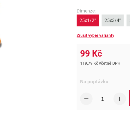
Dimenze
:
25x1/2"
25x3/4"
99 Kč
119,79 Kč včetně DPH
Na poptávku