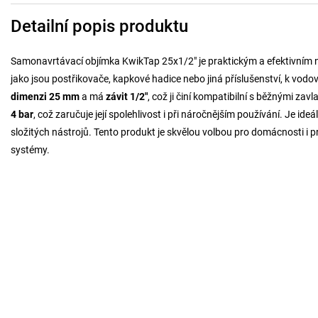
Detailní popis produktu
Samonavrtávací objímka KwikTap 25x1/2" je praktickým a efektivním ná
jako jsou postřikovače, kapkové hadice nebo jiná příslušenství, k vodo
dimenzi 25 mm
a má
závit 1/2"
, což ji činí kompatibilní s běžnými za
4 bar
, což zaručuje její spolehlivost i při náročnějším používání. Je id
složitých nástrojů. Tento produkt je skvělou volbou pro domácnosti i pr
systémy.