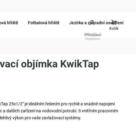
ová hřiště
Fotbalová hřiště
Jezírka a zahradní osvětlení
Přihlášení
vací objímka KwikTap
ap 25x1/2" je ideálním řešením pro rychlé a snadné napojení
 a dalších zařízení na vodovodní potrubí. S vnitřním pracovním
lehlivý výkon pro vaše zavlažovací systémy.