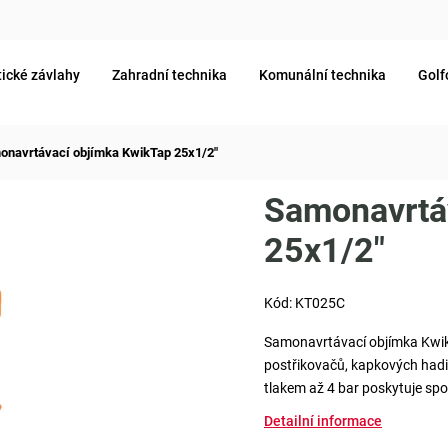
ické závlahy
Zahradní technika
Komunální technika
Golf
onavrtávací objímka KwikTap 25x1/2"
Samonavrtá
25x1/2"
Kód:
KT025C
Samonavrtávací objímka KwikT
postřikovačů, kapkových hadic
tlakem až 4 bar poskytuje spo
Detailní informace