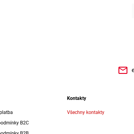
CHe3s9Qz1TwSQaktx4ybLOQ/videos
Kontakty
platba
Všechny kontakty
podmínky B2C
podmínky B2B