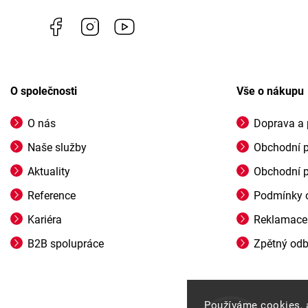
Facebook
Instagram
https://www.youtube.com/channel/U
O společnosti
Vše o nákupu
O nás
Doprava a 
Naše služby
Obchodní 
Aktuality
Obchodní 
Reference
Podmínky o
Kariéra
Reklamace
B2B spolupráce
Zpětný odbě
Používáme cookies, 