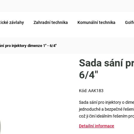
ické závlahy
Zahradní technika
Komunální technika
Golf
ní pro injektory dimenze 1" - 6/4"
Sada sání pr
6/4"
Kód:
AAK183
Sada sání pro injektory o dime
jednoduché a bezpečné řešení 
což ji činí ideálním řešením p
Detailní informace