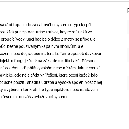
nasávání kapalin do závlahového systému, typicky při
využívá princip Venturiho trubice, kdy rozdíl tlaků ve
proudící vody. Sací hadice o délce 2 metry se připojuje
o vůči běžně používaným kapalným hnojivům, ale
škození nebo degradace materiálu. Tento způsob dávkování
 injektor funguje čistě na základě rozdílu tlaků. Přesnost
ní systému. Při příliš vysokém nebo nízkém tlaku nemusí
ktické, odolné a efektivní řešení, které ocení každý, kdo
duché použití, snadná údržba a vysoká spolehlivost z něj
oty s výběrem konkrétního typu injektoru nebo nastavení
m řešením pro váš zavlažovací systém.