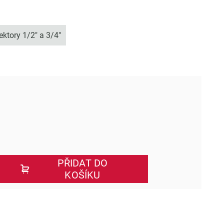
jektory 1/2" a 3/4"
PŘIDAT DO
KOŠÍKU