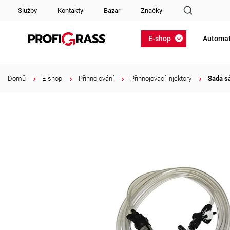
Služby
Kontakty
Bazar
Značky
E-shop
Automat
Domů
/
E-shop
/
Přihnojování
/
Přihnojovací injektory
/
Sada sá