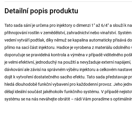
Detailní popis produktu
Tato sada sání je určena pro injektory o dimenzi 1" až 6/4" a slouží k 
přihnojování rostlin v zemědělství, zahradnictví nebo vinařství. Systém 
vedení vytváří podtlak, díky němuž se kapalina automaticky přisává do 
přímo na sací část injektoru. Hadice je vyrobena z materiálu odolnéh
doporučuje se pravidelná kontrola a výměna v případě viditelného po
je velmi efektivní, jednoduchý na použití a nevyžaduje externí napájení,
dávkování ale závisí na správném výběru injektoru a celkovém nastave
dojít k vytvoření dostatečného sacího efektu. Tato sada představuje pra
hledá dlouhodobě funkční vybavení pro každodenní provoz. Jeho jedno
dělají ideální součást jakéhokoliv funkčního systému. V případě nejist
systému se na nás neváhejte obrátit – rádi Vám poradíme s optimální