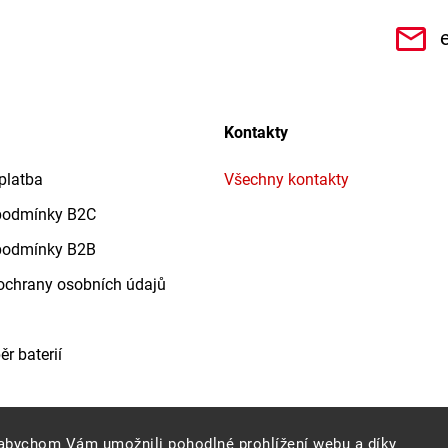
CHe3s9Qz1TwSQaktx4ybLOQ/videos
Kontakty
platba
Všechny kontakty
podmínky B2C
podmínky B2B
chrany osobních údajů
r baterií
abychom Vám umožnili pohodlné prohlížení webu a díky