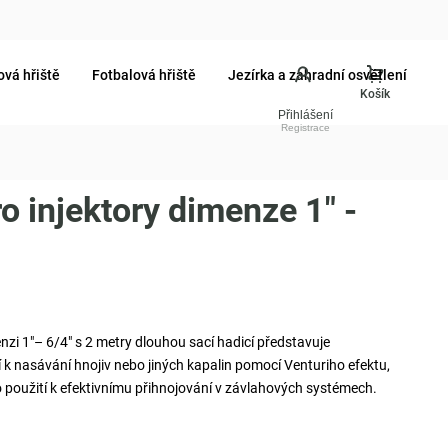
ová hřiště
Fotbalová hřiště
Jezírka a zahradní osvětlení
Přihlášení
o injektory dimenze 1" -
nzi 1"– 6/4" s 2 metry dlouhou sací hadicí představuje
k nasávání hnojiv nebo jiných kapalin pomocí Venturiho efektu,
ro použití k efektivnímu přihnojování v závlahových systémech.