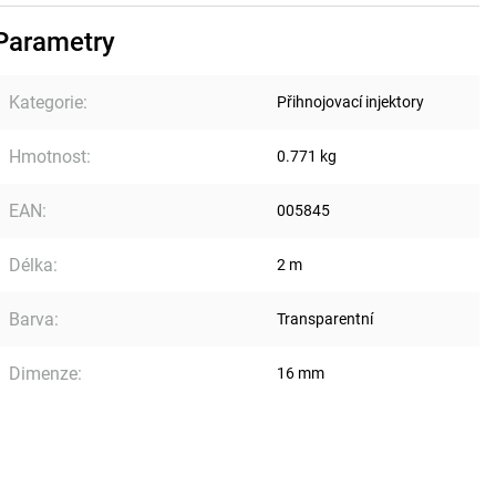
Parametry
Kategorie
:
Přihnojovací injektory
Hmotnost
:
0.771 kg
EAN
:
005845
Délka
:
2 m
Barva
:
Transparentní
Dimenze
:
16 mm