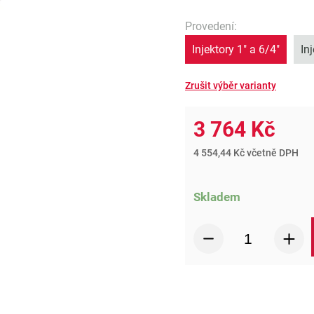
Provedení
:
Injektory 1" a 6/4"
In
3 764 Kč
4 554,44 Kč včetně DPH
Skladem