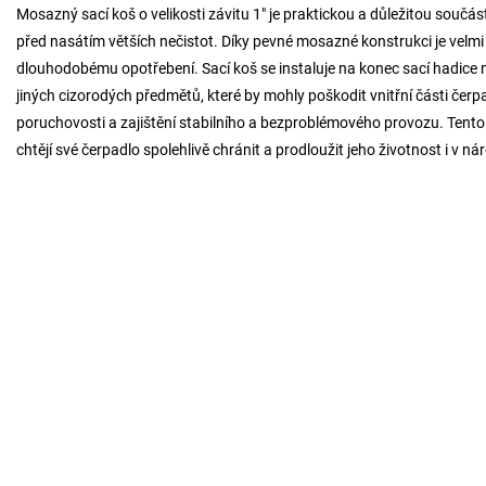
Mosazný sací koš o velikosti závitu 1" je praktickou a důležitou součás
před nasátím větších nečistot. Díky pevné mosazné konstrukci je velm
dlouhodobému opotřebení. Sací koš se instaluje na konec sací hadice ne
jiných cizorodých předmětů, které by mohly poškodit vnitřní části čerpa
poruchovosti a zajištění stabilního a bezproblémového provozu. Tento m
chtějí své čerpadlo spolehlivě chránit a prodloužit jeho životnost i v