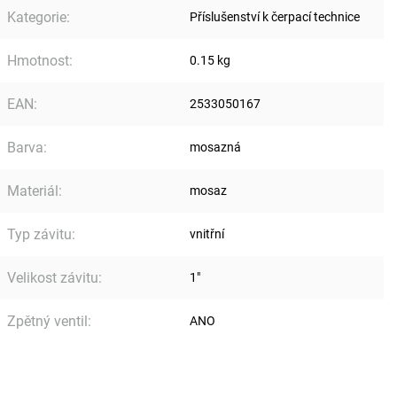
Kategorie
:
Příslušenství k čerpací technice
Hmotnost
:
0.15 kg
EAN
:
2533050167
Barva
:
mosazná
Materiál
:
mosaz
Typ závitu
:
vnitřní
Velikost závitu
:
1"
Zpětný ventil
:
ANO