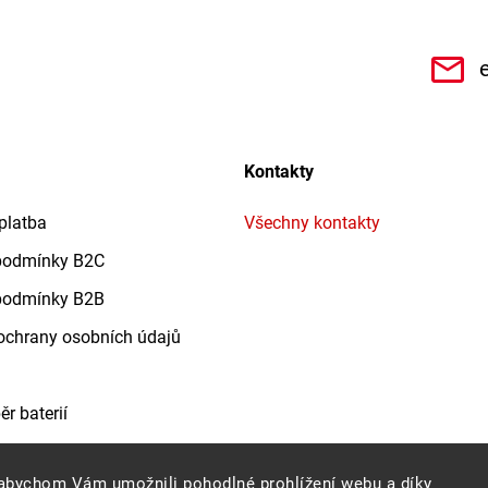
CHe3s9Qz1TwSQaktx4ybLOQ/videos
Kontakty
platba
Všechny kontakty
podmínky B2C
podmínky B2B
chrany osobních údajů
r baterií
abychom Vám umožnili pohodlné prohlížení webu a díky