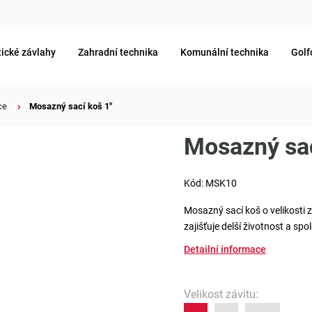
ické závlahy
Zahradní technika
Komunální technika
Golf
ce
/
Mosazný sací koš 1"
Mosazný sac
Kód:
MSK10
Mosazný sací koš o velikosti z
zajišťuje delší životnost a spo
Detailní informace
Velikost závitu
: