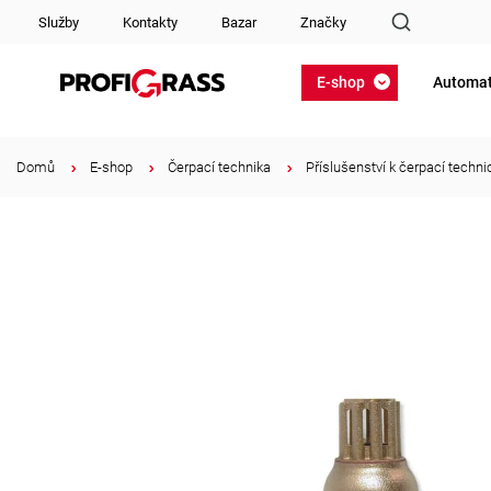
Služby
Kontakty
Bazar
Značky
E-shop
Automat
Domů
/
E-shop
/
Čerpací technika
/
Příslušenství k čerpací techni