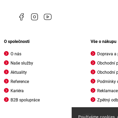
Facebook
Instagram
https://www.youtube.com/channel/U
O společnosti
Vše o nákupu
O nás
Doprava a 
Naše služby
Obchodní 
Aktuality
Obchodní 
Reference
Podmínky o
Kariéra
Reklamace
B2B spolupráce
Zpětný odbě
Používáme cookies, 