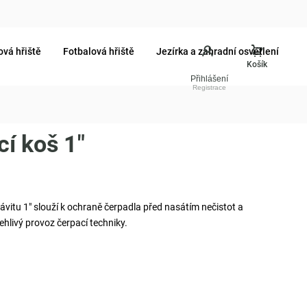
ová hřiště
Fotbalová hřiště
Jezírka a zahradní osvětlení
Přihlášení
í koš 1"
ávitu 1" slouží k ochraně čerpadla před nasátím nečistot a
lehlivý provoz čerpací techniky.