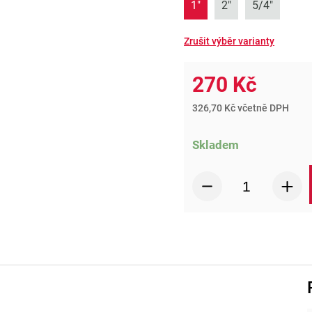
1"
2"
5/4"
270 Kč
326,70 Kč včetně DPH
Skladem