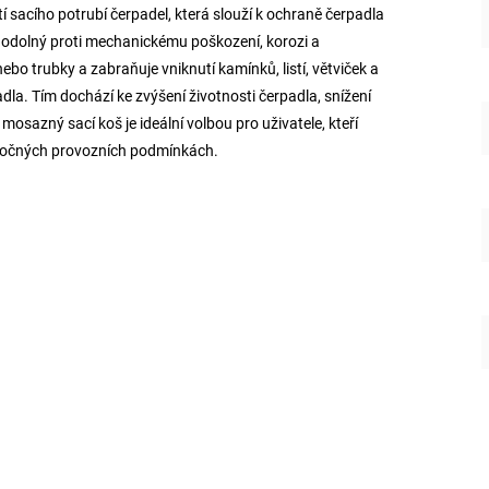
tí sacího potrubí čerpadel, která slouží k ochraně čerpadla
i odolný proti mechanickému poškození, korozi a
bo trubky a zabraňuje vniknutí kamínků, listí, větviček a
dla. Tím dochází ke zvýšení životnosti čerpadla, snížení
osazný sací koš je ideální volbou pro uživatele, kteří
 náročných provozních podmínkách.