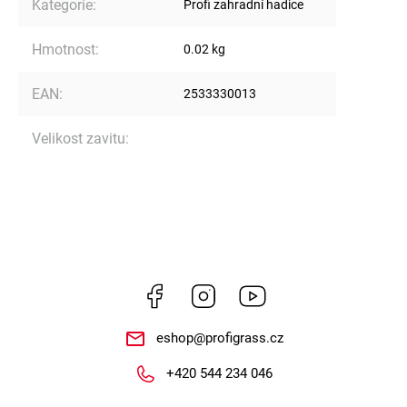
Kategorie
:
Profi zahradní hadice
Hmotnost
:
0.02 kg
EAN
:
2533330013
Velikost zavitu
:
Facebook
Instagram
https://www.youtube.
eshop
@
profigrass.cz
+420 544 234 046