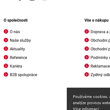
O společnosti
Vše o nákupu
O nás
Doprava a 
Naše služby
Obchodní 
Aktuality
Obchodní 
Reference
Podmínky o
Kariéra
Reklamace
B2B spolupráce
Zpětný odbě
Používáme cookies, 
analýze provozu webu
Více informací