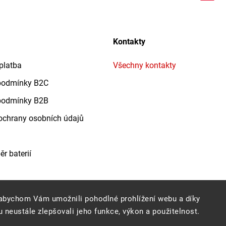
Kontakty
platba
Všechny kontakty
podmínky B2C
podmínky B2B
chrany osobních údajů
r baterií
abychom Vám umožnili pohodlné prohlížení webu a díky
Copyright 2026
Profigrass.cz
. Všechna práva vyhrazena.
 neustále zlepšovali jeho funkce, výkon a použitelnost.
Grafický návrh vytvořil a nakódoval
Shoptak.cz