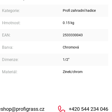
Kategorie
:
Profi zahradní hadice
Hmotnost
:
0.15 kg
EAN
:
2533330043
Barva
:
Chromová
Dimenze
:
1/2"
Materiál
:
Zinek/chrom
eshop
@
profigrass.cz
+420 544 234 046