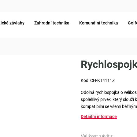
ické závlahy
Zahradní technika
Komunální technika
Golf
Rychlospojk
Kód:
CH-KT4111Z
Odolná rychlospojka o velikos
spolehlivý prvek, který slouž
kompatibilní se všemi běžným
Detailní informace
Velikost závitu
: