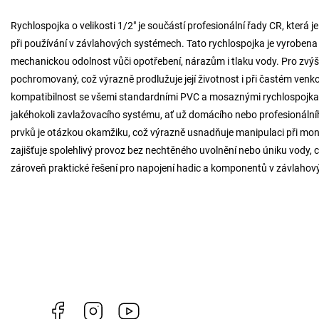
Rychlospojka o velikosti 1/2" je součástí profesionální řady CR, která
při používání v závlahových systémech. Tato rychlospojka je vyrobena z
mechanickou odolnost vůči opotřebení, nárazům i tlaku vody. Pro zvýše
pochromovaný, což výrazně prodlužuje její životnost i při častém venk
kompatibilnost se všemi standardními PVC a mosaznými rychlospojkami,
jakéhokoli zavlažovacího systému, ať už domácího nebo profesionálníh
prvků je otázkou okamžiku, což výrazně usnadňuje manipulaci při mon
zajišťuje spolehlivý provoz bez nechtěného uvolnění nebo úniku vody, což
zároveň praktické řešení pro napojení hadic a komponentů v závlaho
Facebook
Instagram
https://www.youtube.com/channel/U