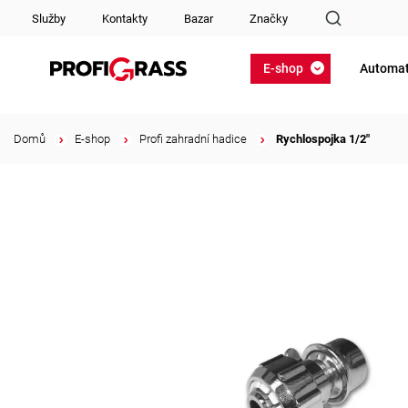
Služby
Kontakty
Bazar
Značky
E-shop
Automat
Domů
/
E-shop
/
Profi zahradní hadice
/
Rychlospojka 1/2"