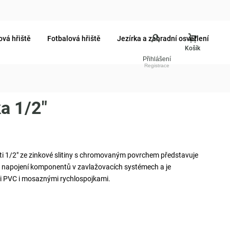
ová hřiště
Fotbalová hřiště
Jezírka a zahradní osvětlení
Přihlášení
a 1/2"
ti 1/2" ze zinkové slitiny s chromovaným povrchem představuje
í k napojení komponentů v zavlažovacích systémech a je
i PVC i mosaznými rychlospojkami.