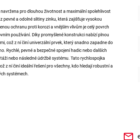
 je navržena pro dlouhou životnost a maximální spolehlivost
 pevné a odolné slitiny zinku, která zajišťuje vysokou
nou ochranu proti korozi a vnějším vlivům je celý povrch
ovním používání. Díky promyšlené konstrukci nabízí plnou
 což z ní činí univerzální prvek, který snadno zapadne do
o. Rychlé, pevné a bezpečné spojení hadic nebo dalších
táži nebo následné údržbě systému. Tato rychlospojka
 z ní činí ideální řešení pro všechny, kdo hledají robustní a
vých systémech.
CHe3s9Qz1TwSQaktx4ybLOQ/videos