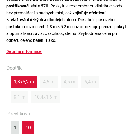
postřikovači série 570
. Poskytuje rovnoměrnou distribuci vody
bez přemokření a suchých míst, což zajišťuje
efektivní
zavlažování úzkých a dlouhých ploch
. Dosahuje pásového
postřiku o rozměrech 1,8 m × 5,2 m, což umožňuje precizní pokrytí
a optimalizaci zavlažovacího systému. Zvýhodněná cena při
odběru celého balení 10 ks.
Detailní informace
Dostřik
:
1,8x5,2 m
4,5 m
4,6 m
6,4 m
9,1 m
10,4x1,6 m
Počet kusů
:
1
10