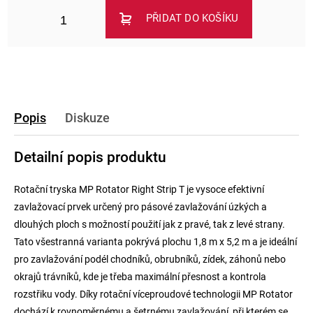
PŘIDAT DO KOŠÍKU
Popis
Diskuze
Detailní popis produktu
Rotační tryska MP Rotator Right Strip T je vysoce efektivní
zavlažovací prvek určený pro pásové zavlažování úzkých a
dlouhých ploch s možností použití jak z pravé, tak z levé strany.
Tato všestranná varianta pokrývá plochu 1,8 m x 5,2 m a je ideální
pro zavlažování podél chodníků, obrubníků, zídek, záhonů nebo
okrajů trávníků, kde je třeba maximální přesnost a kontrola
rozstřiku vody. Díky rotační víceproudové technologii MP Rotator
dochází k rovnoměrnému a šetrnému zavlažování, při kterém se