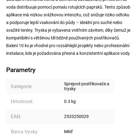
voda distribuuje pomocí pomalu rotujících paprsků. Tento způsob
aplikace má nízkou srážkovou intenzitu, což snižuje riziko odtoku
a podporuje lepší vsakování do půdy – ideální pro suché nebo
svažité terény. Tryska je vybavena vnitřním závitem, díky čemuž je
kompatibilní s většinou těl běžně používaných postřikovačů.
Balení 10 ks je vhodné pro rozsáhlejší projekty nebo profesionální
instalace, kde je požadována přesná a konzistentní aplikace vody.
Parametry
Sprejové postřikovače a
Kategorie
:
trysky
Hmotnost
:
0.3 kg
EAN
:
2533250029
Barva trysky
:
Měď