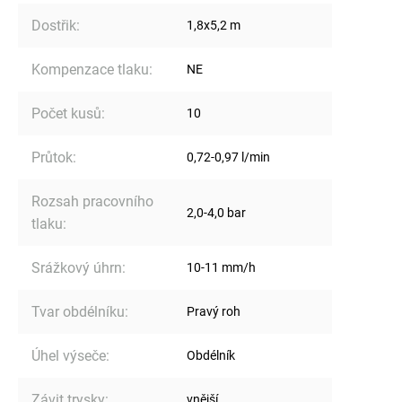
Dostřik
:
1,8x5,2 m
Kompenzace tlaku
:
NE
Počet kusů
:
10
Průtok
:
0,72-0,97 l/min
Rozsah pracovního
2,0-4,0 bar
tlaku
:
Srážkový úhrn
:
10-11 mm/h
Tvar obdélníku
:
Pravý roh
Úhel výseče
:
Obdélník
Závit trysky
:
vnější