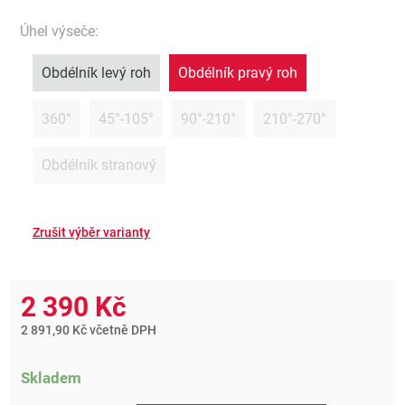
Úhel výseče
:
Obdélník levý roh
Obdélník pravý roh
360°
45°-105°
90°-210°
210°-270°
Obdélník stranový
2 390 Kč
2 891,90 Kč včetně DPH
Skladem