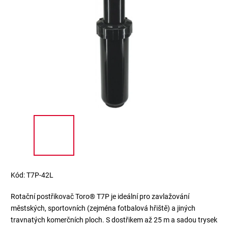
Kód:
T7P-42L
Rotační postřikovač Toro® T7P je ideální pro zavlažování
městských, sportovních (zejména fotbalová hřiště) a jiných
travnatých komerčních ploch. S dostřikem až 25 m a sadou trysek