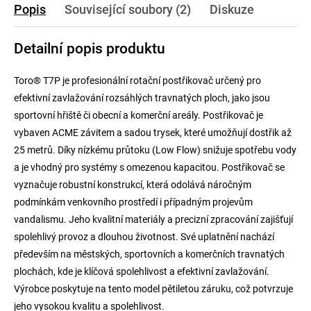
Popis
Související soubory (2)
Diskuze
Detailní popis produktu
Toro® T7P je profesionální rotační postřikovač určený pro
efektivní zavlažování rozsáhlých travnatých ploch, jako jsou
sportovní hřiště či obecní a komerční areály. Postřikovač je
vybaven ACME závitem a sadou trysek, které umožňují dostřik až
25 metrů. Díky nízkému průtoku (Low Flow) snižuje spotřebu vody
a je vhodný pro systémy s omezenou kapacitou. Postřikovač se
vyznačuje robustní konstrukcí, která odolává náročným
podmínkám venkovního prostředí i případným projevům
vandalismu. Jeho kvalitní materiály a precizní zpracování zajišťují
spolehlivý provoz a dlouhou životnost. Své uplatnění nachází
především na městských, sportovních a komerčních travnatých
plochách, kde je klíčová spolehlivost a efektivní zavlažování.
Výrobce poskytuje na tento model pětiletou záruku, což potvrzuje
jeho vysokou kvalitu a spolehlivost.