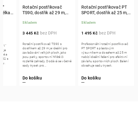
1"
Rotační postřikovač
Rotační postřikovač PT
 délka
TS90, dostřik až 29 m,
SPORT, dostřik až 25 m,
včetně sady trysek
včetně sady trysek
Skladem
Skladem
3 445 Kč
1 495 Kč
Rotační postřikovač TS90 s
Profesionální rotační postřikovač
ka 1"
dostřikem až 29 m je ideální pro
PT SPORT s plastovým
m je
zavlažování velkých ploch, jako
výsuvníkem a dosahem až 25 m
dné a
jsou parky, sportovní hřiště či
nabízí ideální řešení pro efektivní
vačů s
rozlehlé zahrady. Dodává se včetně
závlahu sportovních ploch. Balení
žku.
sady trysek pro...
obsahuje sadu trysek.
Do košíku
Do košíku