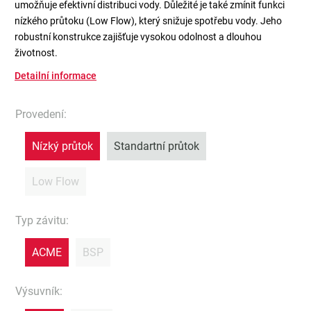
umožňuje efektivní distribuci vody. Důležité je také zmínit funkci
nízkého průtoku (Low Flow), který snižuje spotřebu vody. Jeho
robustní konstrukce zajišťuje vysokou odolnost a dlouhou
životnost.
Detailní informace
Provedení
:
Nízký průtok
Standartní průtok
Low Flow
Typ závitu
:
ACME
BSP
Výsuvník
: