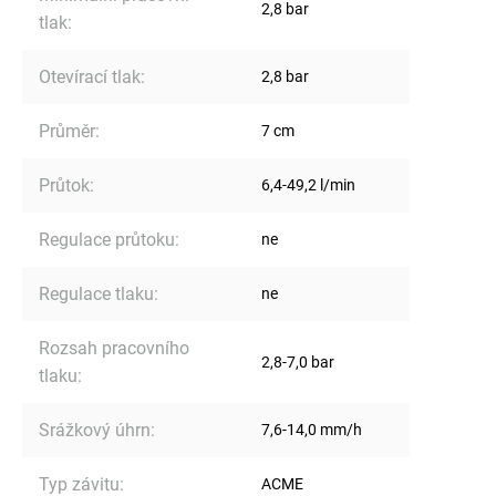
2,8 bar
tlak
:
Otevírací tlak
:
2,8 bar
Průměr
:
7 cm
Průtok
:
6,4-49,2 l/min
Regulace průtoku
:
ne
Regulace tlaku
:
ne
Rozsah pracovního
2,8-7,0 bar
tlaku
:
Srážkový úhrn
:
7,6-14,0 mm/h
Typ závitu
:
ACME