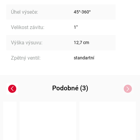
Úhel výseče
:
45°-360°
Velikost závitu
:
1"
Výška výsuvu
:
12,7 cm
Zpětný ventil
:
standartní
Podobné (3)
Previous
Next