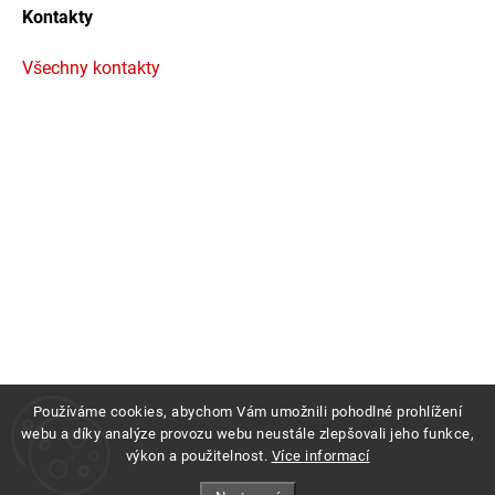
Kontakty
Všechny kontakty
Používáme cookies, abychom Vám umožnili pohodlné prohlížení
webu a díky analýze provozu webu neustále zlepšovali jeho funkce,
výkon a použitelnost.
Více informací
Copyright 2026
Profigrass.cz
. Všechna práva vyhrazena.