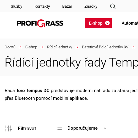
Služby
Kontakty
Bazar
Značky
E-shop
Automat
Domů
/
E-shop
/
Řídicí jednotky
/
Bateriové řídicí jednotky 9V
/
Řídící jednotky řady Tem
Řada
Toro Tempus DC
představuje moderní náhradu za starší je
přes Bluetooth pomocí mobilní aplikace.
Doporučujeme