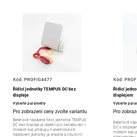
Nejlevnější
Nejdražší
Nejprodávanější
Abecedně
Kód:
PROFIG4477
Kód:
PROF
Řídicí jednotky TEMPUS DC bez
Řídicí jedn
displeje
displejem
Vyberte parametry
Vyberte para
Bateriově napájená řídicí jednotka TEMPUS
Bateriově nap
DC bez displeje je ideální pro zavlažování v
DC s displejem
místech bez přístupu k elektrické síti.
místech bez př
Nastavení jednotky je snadné a intuitivní
přehlednému di