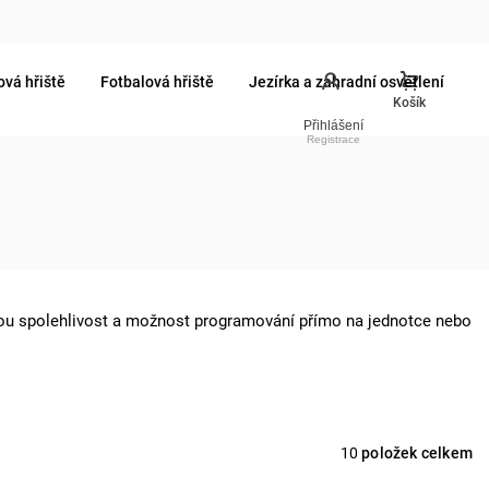
ová hřiště
Fotbalová hřiště
Jezírka a zahradní osvětlení
Přihlášení
sokou spolehlivost a možnost programování přímo na jednotce nebo
10
položek celkem