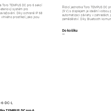
ka Toro TEMPUS DC pro 6 sekcí
Řídicí jednotka Toro TEMPUS DC pr
 bateriový systém pro
(9 V) s displejem je ideální volbou 
avlažování. Díky ochraně IP 68
automatizaci závlahy v zahradách, p
 vlhkého prostředí, jako jsou
zemědělství. Díky Bluetooth komuni
Do košíku
-6-DC-L
otka TEMPUS DC pro 6