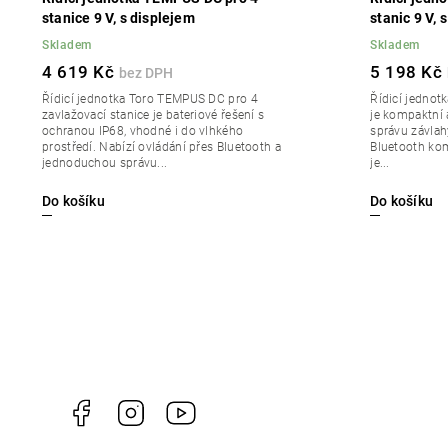
stanice 9 V, s displejem
stanic 9 V, 
Skladem
Skladem
4 619 Kč
5 198 Kč
Řídicí jednotka Toro TEMPUS DC pro 4
Řídicí jednot
zavlažovací stanice je bateriové řešení s
je kompaktní 
ochranou IP68, vhodné i do vlhkého
správu závlah
prostředí. Nabízí ovládání přes Bluetooth a
Bluetooth kom
jednoduchou správu...
je...
Do košíku
Do košíku
Facebook
Instagram
https://www.youtube.com/channel/U