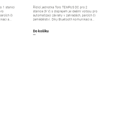
o 1 stanici
Řídicí jednotka Toro TEMPUS DC pro 2
pro
stanice (9 V) s displejem je ideální volbou pro
arcích či
automatizaci závlahy v zahradách, parcích či
kaci a...
zemědělství. Díky Bluetooth komunikaci a...
Do košíku