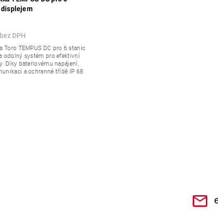
s displejem
ka Toro TEMPUS DC pro 6 stanic
a odolný systém pro efektivní
y. Díky bateriovému napájení,
unikaci a ochranné třídě IP 68
CHe3s9Qz1TwSQaktx4ybLOQ/videos