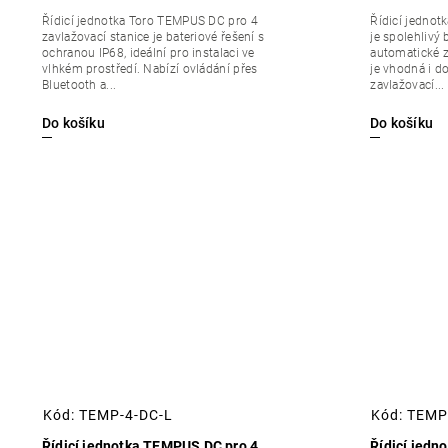
Řídicí jednotka Toro TEMPUS DC pro 4
Řídicí jednot
zavlažovací stanice je bateriové řešení s
je spolehlivý
ochranou IP68, ideální pro instalaci ve
automatické z
vlhkém prostředí. Nabízí ovládání přes
je vhodná i do
Bluetooth a...
zavlažovací...
Do košíku
Do košíku
Kód:
TEMP-4-DC-L
Kód:
TEMP
Řídicí jednotka TEMPUS DC pro 4
Řídicí jedn