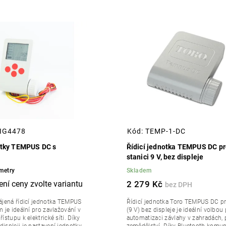
IG4478
Kód:
TEMP-1-DC
otky TEMPUS DC s
Řídicí jednotka TEMPUS DC pr
stanici 9 V, bez displeje
metry
Skladem
2 279 Kč
ájená řídicí jednotka TEMPUS
Řídicí jednotka Toro TEMPUS DC pr
 je ideální pro zavlažování v
(9 V) bez displeje je ideální volbou
ístupu k elektrické síti. Díky
automatizaci závlahy v zahradách, p
spleji je nastavení jednotky...
zemědělství. Díky Bluetooth komuni