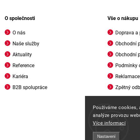
O společnosti
Vše o nákupu
O nás
Doprava a 
Naše služby
Obchodní 
Aktuality
Obchodní 
Reference
Podmínky o
Kariéra
Reklamace
B2B spolupráce
Zpětný odbě
Používáme cookies, 
analýze provozu webu
Více informací
Nastavení