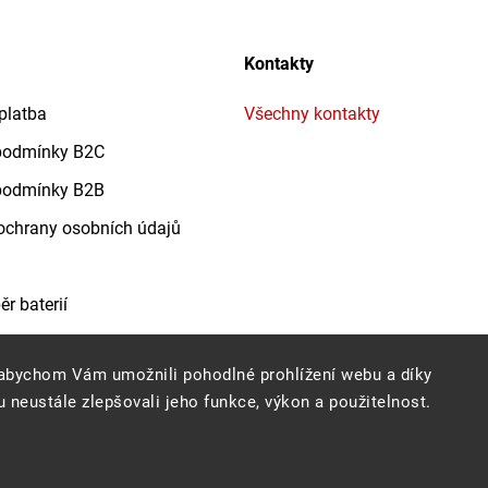
Kontakty
platba
Všechny kontakty
podmínky B2C
podmínky B2B
chrany osobních údajů
r baterií
abychom Vám umožnili pohodlné prohlížení webu a díky
 neustále zlepšovali jeho funkce, výkon a použitelnost.
Copyright 2026
Profigrass.cz
. Všechna práva vyhrazena.
Grafický návrh vytvořil a nakódoval
Shoptak.cz