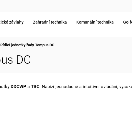
ické závlahy
Zahradní technika
Komunální technika
Golf
Řídící jednotky řady Tempus DC
pus DC
dnotky
DDCWP
a
TBC
. Nabízí jednoduché a intuitivní ovládání, vy