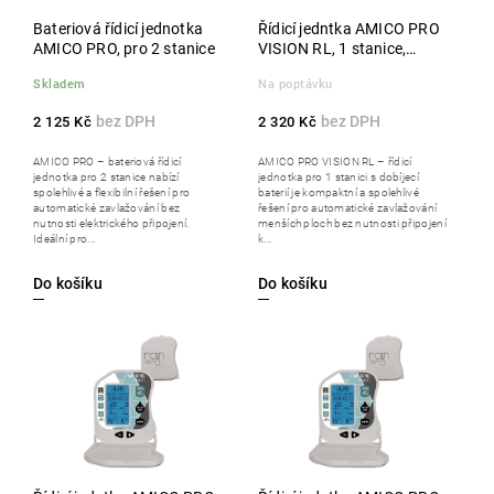
Bateriová řídicí jednotka
Řídicí jedntka AMICO PRO
AMICO PRO, pro 2 stanice
VISION RL, 1 stanice,
nabíjecí baterie
Skladem
Na poptávku
2 125 Kč
2 320 Kč
AMICO PRO – bateriová řídicí
AMICO PRO VISION RL – řídicí
jednotka pro 2 stanice nabízí
jednotka pro 1 stanici s dobíjecí
spolehlivé a flexibilní řešení pro
baterií je kompaktní a spolehlivé
automatické zavlažování bez
řešení pro automatické zavlažování
nutnosti elektrického připojení.
menších ploch bez nutnosti připojení
Ideální pro...
k...
Do košíku
Do košíku