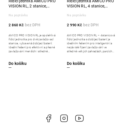
Řídicí jedntka AMICO PRO
Řídicí jedntka AMICO PRO
VISION RL, 2 stanice,
VISION RL, 4 stanice,
nabíjecí baterie
nabíjecí baterie
Na poptávku
Na poptávku
2 860 Kč
2 990 Kč
AMICO PRO VISION RL je spolehlivá
AMICO PRO VISION RL – 4stanicová
řídicí jednotka pro dvě zavlažovací
řídicí jednotka s dobíjecí baterií je
stanice, vybavená dobíjecí baterií.
ideálním řešením pro inteligentní a
Ideální řešení pro efektivní a přesné
nezávislé řízení zavlažování ve
zavlažování menších i středně...
středně velkých zahradách, parcích...
Do košíku
Do košíku
Facebook
Instagram
https://www.youtube.