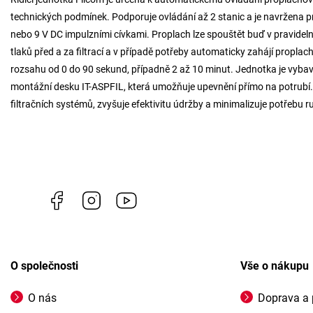
technických podmínek. Podporuje ovládání až 2 stanic a je navržena p
nebo 9 V DC impulzními cívkami. Proplach lze spouštět buď v pravidelný
tlaků před a za filtrací a v případě potřeby automaticky zahájí proplac
rozsahu od 0 do 90 sekund, případně 2 až 10 minut. Jednotka je vybave
montážní desku IT-ASPFIL, která umožňuje upevnění přímo na potrubí. P
filtračních systémů, zvyšuje efektivitu údržby a minimalizuje potřebu
Facebook
Instagram
https://www.youtube.com/channel/U
O společnosti
Vše o nákupu
O nás
Doprava a 