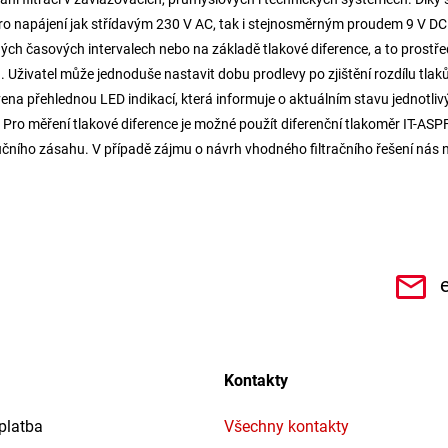
ro napájení jak střídavým 230 V AC, tak i stejnosměrným proudem 9 V DC
ch časových intervalech nebo na základě tlakové diference, a to prostřed
h. Uživatel může jednoduše nastavit dobu prodlevy po zjištění rozdílu tlak
na přehlednou LED indikací, která informuje o aktuálním stavu jednotlivý
ro měření tlakové diference je možné použít diferenční tlakoměr IT-ASPFIL
 ručního zásahu. V případě zájmu o návrh vhodného filtračního řešení ná
CHe3s9Qz1TwSQaktx4ybLOQ/videos
Kontakty
platba
Všechny kontakty