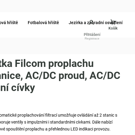
ová hřiště
Fotbalová hřiště
Jezírka a zahradní osvětlení
Přihlášení
otka Filcom proplachu
stanice, AC/DC proud, AC/DC
ní cívky
tomatické proplachování filtrací umožňuje ovládání až 2 stanic s
uje ventily s impulzními i standardními cívkami. Dále nabízí
akové spouštění proplachu a přehlednou LED indikaci provozu.