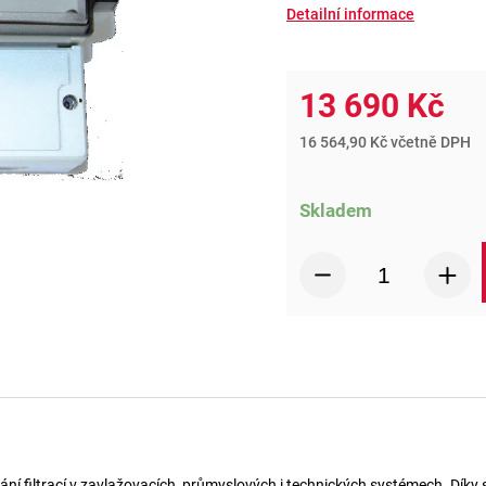
Detailní informace
13 690 Kč
16 564,90 Kč včetně DPH
Skladem
í filtrací v zavlažovacích, průmyslových i technických systémech. Díky své