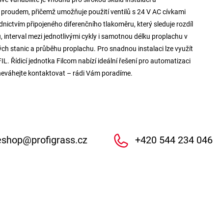
 proudem, přičemž umožňuje použití ventilů s 24 V AC cívkami
nictvím připojeného diferenčního tlakoměru, který sleduje rozdíl
ů, interval mezi jednotlivými cykly i samotnou délku proplachu v
ch stanic a průběhu proplachu. Pro snadnou instalaci lze využít
. Řídicí jednotka Filcom nabízí ideální řešení pro automatizaci
s neváhejte kontaktovat – rádi Vám poradíme.
eshop
@
profigrass.cz
+420 544 234 046