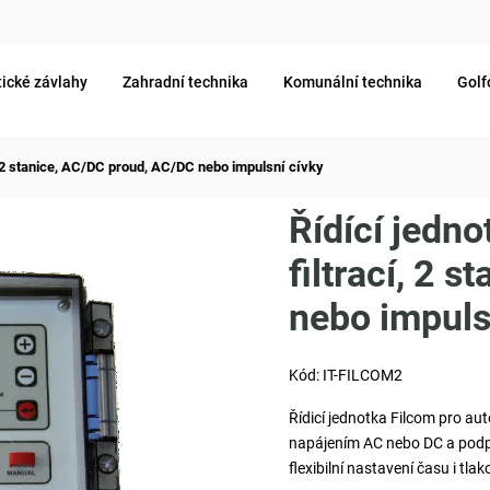
ické závlahy
Zahradní technika
Komunální technika
Golf
í, 2 stanice, AC/DC proud, AC/DC nebo impulsní cívky
Řídící jedn
filtrací, 2 
nebo impuls
Kód:
IT-FILCOM2
Řídicí jednotka Filcom pro au
napájením AC nebo DC a podpor
flexibilní nastavení času i tl