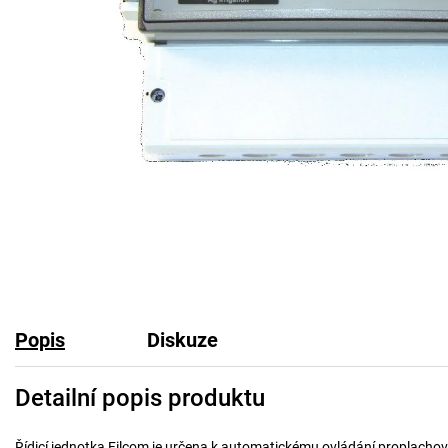
Popis
Diskuze
Detailní popis produktu
Řídicí jednotka Filcom je určena k automatickému ovládání proplachován