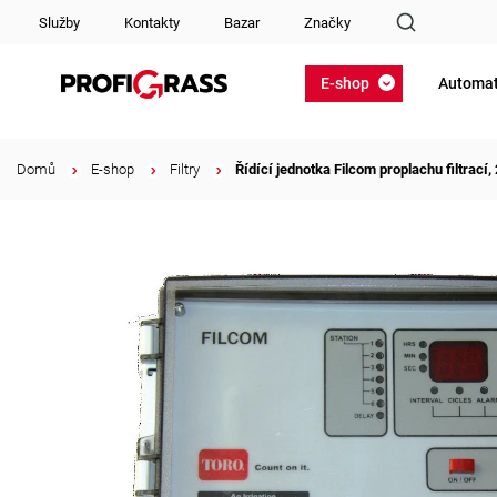
Služby
Kontakty
Bazar
Značky
E-shop
Automat
Domů
/
E-shop
/
Filtry
/
Řídící jednotka Filcom proplachu filtrac