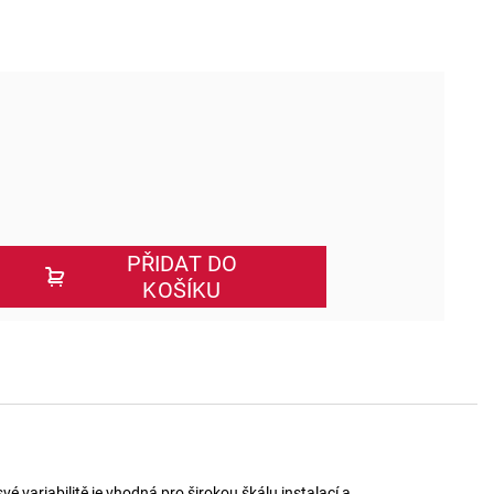
PŘIDAT DO
KOŠÍKU
 variabilitě je vhodná pro širokou škálu instalací a