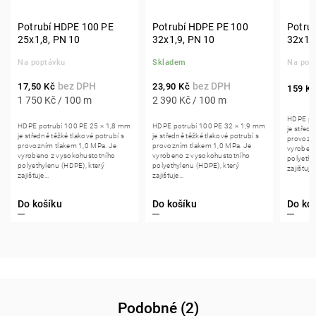
Potrubí HDPE 100 PE
Potrubí HDPE PE 100
Potru
25x1,8, PN 10
32x1,9, PN 10
32x1,9
Na poptávku
Skladem
Na pop
17,50 Kč
23,90 Kč
159 K
1 750 Kč / 100 m
2 390 Kč / 100 m
HDPE po
HDPE potrubí 100 PE 25 × 1,8 mm
HDPE potrubí 100 PE 32 × 1,9 mm
je středn
je středně těžké tlakové potrubí s
je středně těžké tlakové potrubí s
provozní
provozním tlakem 1,0 MPa. Je
provozním tlakem 1,0 MPa. Je
vyrobeno
vyrobeno z vysokohustotního
vyrobeno z vysokohustotního
polyethy
polyethylenu (HDPE), který
polyethylenu (HDPE), který
zajišťuje..
zajišťuje...
zajišťuje...
Do košíku
Do košíku
Do ko
Podobné (2)