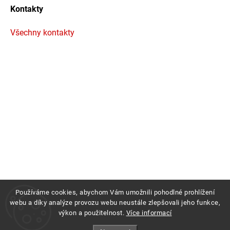
Kontakty
Všechny kontakty
Používáme cookies, abychom Vám umožnili pohodlné prohlížení
webu a díky analýze provozu webu neustále zlepšovali jeho funkce,
výkon a použitelnost.
Více informací
Copyright 2026
Profigrass.cz
. Všechna práva vyhrazena.