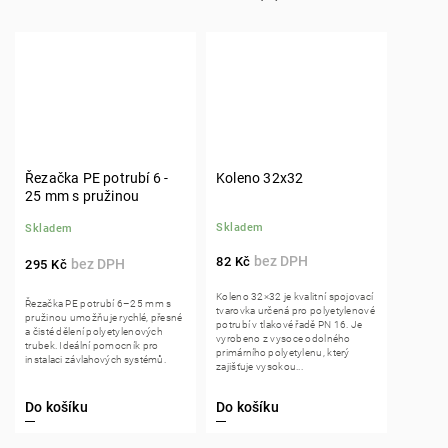
Řezačka PE potrubí 6 -
Koleno 32x32
25 mm s pružinou
Skladem
Skladem
82 Kč
295 Kč
Koleno 32×32 je kvalitní spojovací
Řezačka PE potrubí 6–25 mm s
tvarovka určená pro polyetylenové
pružinou umožňuje rychlé, přesné
potrubí v tlakové řadě PN 16. Je
a čisté dělení polyetylenových
vyrobeno z vysoce odolného
trubek. Ideální pomocník pro
primárního polyetylenu, který
instalaci závlahových systémů.
zajišťuje vysokou...
Do košíku
Do košíku