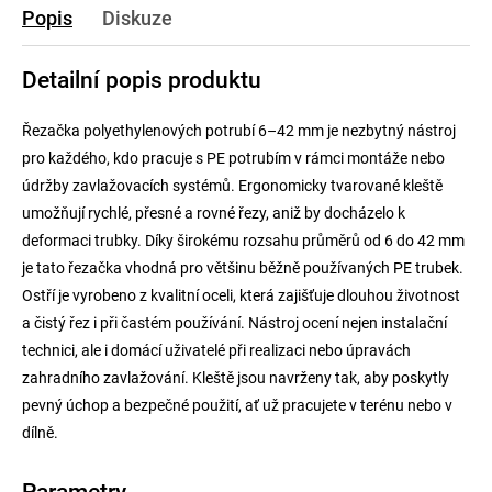
Popis
Diskuze
Detailní popis produktu
Řezačka polyethylenových potrubí 6–42 mm je nezbytný nástroj
pro každého, kdo pracuje s PE potrubím v rámci montáže nebo
údržby zavlažovacích systémů. Ergonomicky tvarované kleště
umožňují rychlé, přesné a rovné řezy, aniž by docházelo k
deformaci trubky. Díky širokému rozsahu průměrů od 6 do 42 mm
je tato řezačka vhodná pro většinu běžně používaných PE trubek.
Ostří je vyrobeno z kvalitní oceli, která zajišťuje dlouhou životnost
a čistý řez i při častém používání. Nástroj ocení nejen instalační
technici, ale i domácí uživatelé při realizaci nebo úpravách
zahradního zavlažování. Kleště jsou navrženy tak, aby poskytly
pevný úchop a bezpečné použití, ať už pracujete v terénu nebo v
dílně.
Parametry