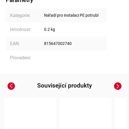
Kategorie
:
Nářadí pro instalaci PE potrubí
Hmotnost
:
0.2 kg
EAN
:
815647002740
Provedení
:
Související produkty
Previous
Next