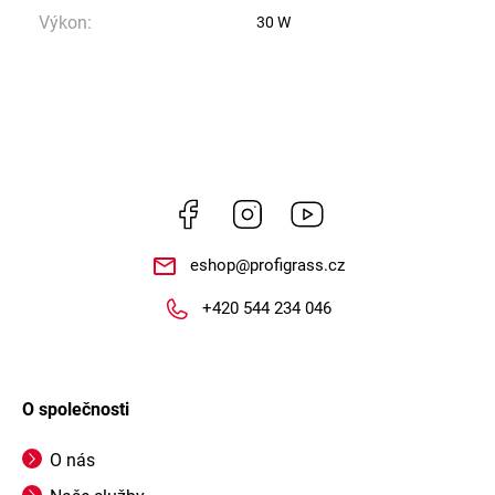
Výkon
:
30 W
Facebook
Instagram
https://www.youtube.
eshop
@
profigrass.cz
+420 544 234 046
O společnosti
O nás