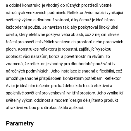
a odolné konstrukci je vhodný do různých prostředí, včetně
náročných venkovních podmínek. Reflektor Avior nabízí vynikající
světelný výkon a dlouhou životnost, díky čemuž je ideální pro
každodenní použití. Je navržen tak, aby poskytoval široký úhel
osvitu, který efektivně pokrývá větší oblasti, což z něj činí skvélé
řešení pro osvětlení větších venkovních prostorů nebo pracovních
ploch. Konstrukce reflektoru je robustní, zajišťující vysokou
odolnost vůči nárazům, korozi a povětrnostním vlivům. To
znamená, že reflektor je vhodný pro dlouhodobé používání i v
náročných podmínkách. Jeho instalace je snadná a flexibilní, což
umožňuje snadné přizpůsobení konkrétním potřebám. Reflektor
Avior je ideálním řešením pro každého, kdo hledá efektivní a
spolehlivé osvětlení pro venkovní i vnitřní prostory. Jeho vynikající
světelný výkon, odolnost a moderní design dělají tento produkt
atraktivní volbou pro širokou škálu aplikací.
Parametry