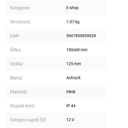
Kategorie
:
E-shop
Hmotnost
:
1.07 kg
EAN
:
5907800859928
Šířka
:
180x68 mm
Výška
:
125 mm
Barva
:
Antracit
Materiál
:
hliník
Stupeň krytí
:
IP 44
Vstupní napětí [V]
:
12 V