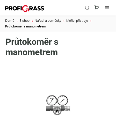
Domů
/
E-shop
/
Nářadí a pomůcky
/
Měřicí přístroje
/
Průtokoměr s manometrem
Průtokoměr s
manometrem