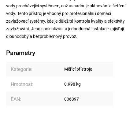
vody procházející systémem, což usnadňuje plánování a šetření
vody. Tento přístroj je vhodný pro profesionální i domácí
zavlažovací systémy, kde je důležitá kontrola kvality a efektivity
zavlažování. Jeho spolehlivost a jednoduchá instalace zajišťují
dlouhodobý a bezproblémový provoz.
Parametry
Kategorie
:
Měřicí přístroje
Hmotnost
:
0.998 kg
EAN
:
006397