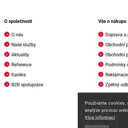
O společnosti
Vše o nákupu
O nás
Doprava a 
Naše služby
Obchodní 
Aktuality
Obchodní 
Reference
Podmínky o
Kariéra
Reklamace
B2B spolupráce
Zpětný odbě
Používáme cookies, 
analýze provozu webu
Více informací