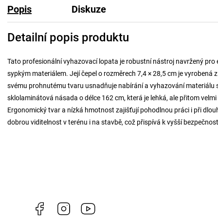
Popis
Diskuze
Detailní popis produktu
Tato profesionální vyhazovací lopata je robustní nástroj navržený pro
sypkým materiálem. Její čepel o rozměrech 7,4 × 28,5 cm je vyrobená z k
svému prohnutému tvaru usnadňuje nabírání a vyhazování materiálu s
sklolaminátová násada o délce 162 cm, která je lehká, ale přitom velm
Ergonomický tvar a nízká hmotnost zajišťují pohodlnou práci i při dlo
dobrou viditelnost v terénu i na stavbě, což přispívá k vyšší bezpečnost
Facebook
Instagram
https://www.youtube.com/channel/U