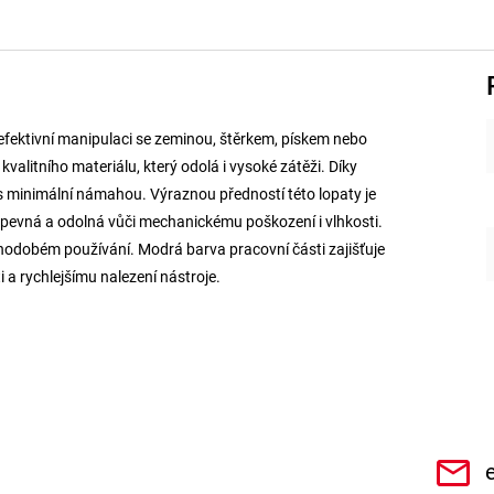
 efektivní manipulaci se zeminou, štěrkem, pískem nebo
valitního materiálu, který odolá i vysoké zátěži. Díky
 minimální námahou. Výraznou předností této lopaty je
i pevná a odolná vůči mechanickému poškození i vlhkosti.
uhodobém používání. Modrá barva pracovní části zajišťuje
i a rychlejšímu nalezení nástroje.
CHe3s9Qz1TwSQaktx4ybLOQ/videos