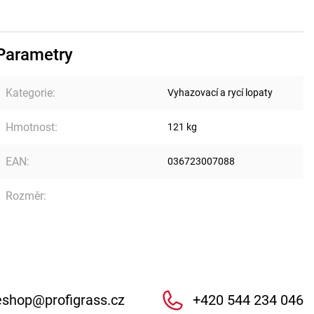
Parametry
Kategorie
:
Vyhazovací a rycí lopaty
Hmotnost
:
121 kg
EAN
:
036723007088
Rozměr
:
eshop
@
profigrass.cz
+420 544 234 046