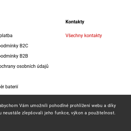
Kontakty
platba
Všechny kontakty
podmínky B2C
podmínky B2B
chrany osobních údajů
r baterií
abychom Vám umožnili pohodlné prohlížení webu a díky
 neustále zlepšovali jeho funkce, výkon a použitelnost.
Copyright 2026
Profigrass.cz
. Všechna práva vyhrazena.
Grafický návrh vytvořil a nakódoval
Shoptak.cz