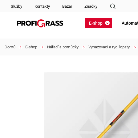
Služby
Kontakty
Bazar
Značky
E-shop
Automat
Domů
/
E-shop
/
Nářadí a pomůcky
/
Vyhazovací a rycí lopaty
/