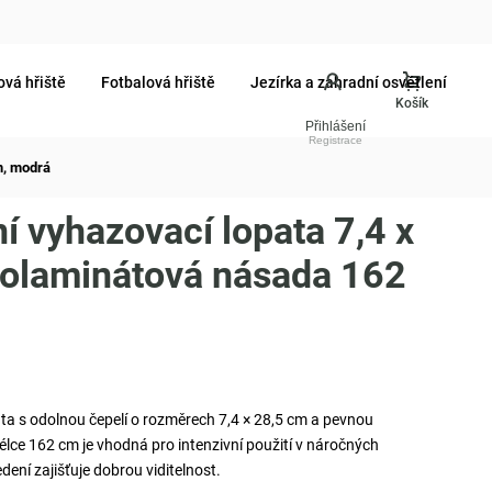
ová hřiště
Fotbalová hřiště
Jezírka a zahradní osvětlení
Přihlášení
m, modrá
í vyhazovací lopata 7,4 x
lolaminátová násada 162
ta s odolnou čepelí o rozměrech 7,4 × 28,5 cm a pevnou
lce 162 cm je vhodná pro intenzivní použití v náročných
ení zajišťuje dobrou viditelnost.