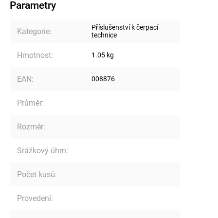
Parametry
Příslušenství k čerpací
Kategorie
:
technice
Hmotnost
:
1.05 kg
EAN
:
008876
Průměr
:
Rozměr
:
Srážkový úhrn
:
Počet kusů
:
Provedení
: