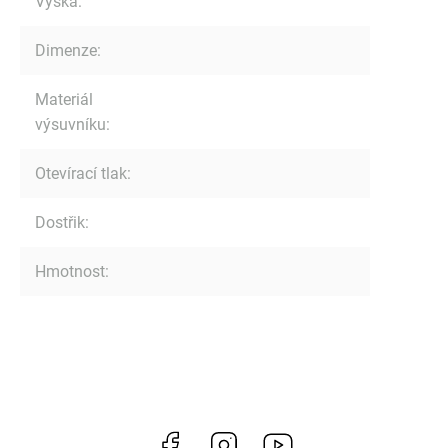
Výška
:
Dimenze
:
Materiál
výsuvníku
:
Otevírací tlak
:
Dostřik
:
Hmotnost
:
Facebook
Instagram
https://www.youtube.