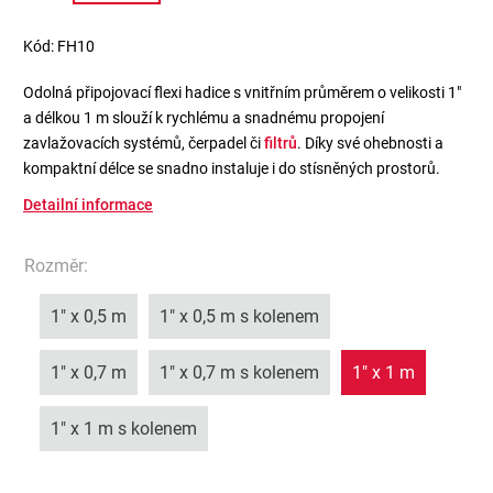
Kód:
FH10
Odolná připojovací flexi hadice s vnitřním průměrem o velikosti 1"
a délkou 1 m slouží k rychlému a snadnému propojení
zavlažovacích systémů, čerpadel či
filtrů
. Díky své ohebnosti a
kompaktní délce se snadno instaluje i do stísněných prostorů.
Detailní informace
Rozměr
:
1" x 0,5 m
1" x 0,5 m s kolenem
1" x 0,7 m
1" x 0,7 m s kolenem
1" x 1 m
1" x 1 m s kolenem