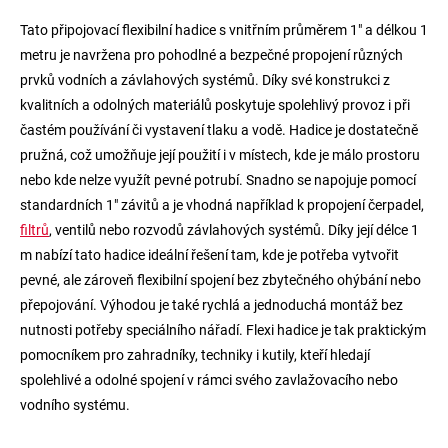
Tato připojovací flexibilní hadice s vnitřním průměrem 1" a délkou 1
metru je navržena pro pohodlné a bezpečné propojení různých
prvků vodních a závlahových systémů. Díky své konstrukci z
kvalitních a odolných materiálů poskytuje spolehlivý provoz i při
častém používání či vystavení tlaku a vodě. Hadice je dostatečně
pružná, což umožňuje její použití i v místech, kde je málo prostoru
nebo kde nelze využít pevné potrubí. Snadno se napojuje pomocí
standardních 1" závitů a je vhodná například k propojení čerpadel,
filtrů
, ventilů nebo rozvodů závlahových systémů. Díky její délce 1
m nabízí tato hadice ideální řešení tam, kde je potřeba vytvořit
pevné, ale zároveň flexibilní spojení bez zbytečného ohýbání nebo
přepojování. Výhodou je také rychlá a jednoduchá montáž bez
nutnosti potřeby speciálního nářadí. Flexi hadice je tak praktickým
pomocníkem pro zahradníky, techniky i kutily, kteří hledají
spolehlivé a odolné spojení v rámci svého zavlažovacího nebo
vodního systému.