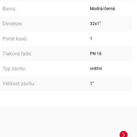
Barva
:
Modrá/černá
Dimenze
:
32x1"
Počet kusů
:
1
Tlaková řada
:
PN 16
Typ závitu
:
vnitřní
Velikost závitu
:
1"
Next