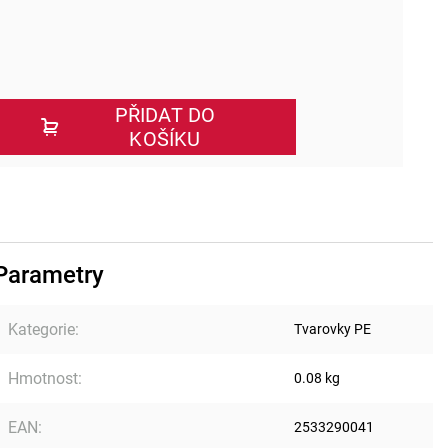
PŘIDAT DO
KOŠÍKU
Parametry
Kategorie
:
Tvarovky PE
Hmotnost
:
0.08 kg
EAN
:
2533290041