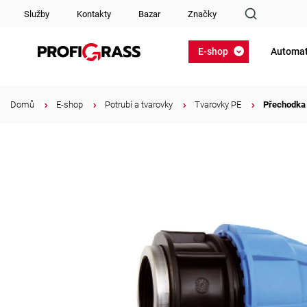
Služby
Kontakty
Bazar
Značky
E-shop
Automat
Domů
/
E-shop
/
Potrubí a tvarovky
/
Tvarovky PE
/
Přechodka 