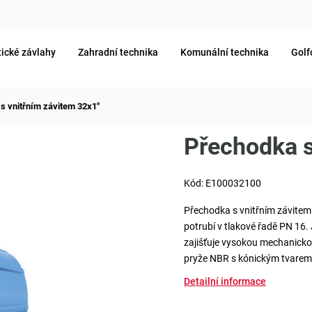
ické závlahy
Zahradní technika
Komunální technika
Golf
s vnitřním závitem 32x1"
Přechodka s
Kód:
E100032100
Přechodka s vnitřním závitem 
potrubí v tlakové řadě PN 16.
zajišťuje vysokou mechanickou
pryže NBR s kónickým tvarem 
Detailní informace