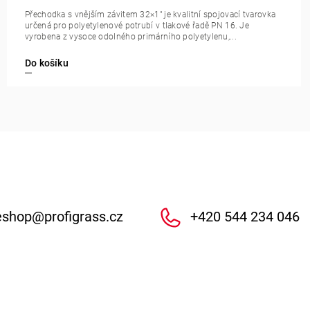
Přechodka s vnějším závitem 32×1" je kvalitní spojovací tvarovka
určená pro polyetylenové potrubí v tlakové řadě PN 16. Je
vyrobena z vysoce odolného primárního polyetylenu,...
Do košíku
eshop
@
profigrass.cz
+420 544 234 046