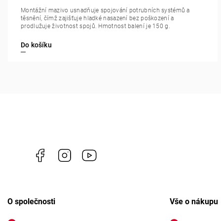
Montážní mazivo usnadňuje spojování potrubních systémů a
těsnění, čímž zajišťuje hladké nasazení bez poškození a
prodlužuje životnost spojů. Hmotnost balení je 150 g.
Do košíku
Facebook
Instagram
https://www.youtube.com/channel/U
O společnosti
Vše o nákupu