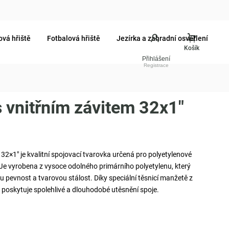
ová hřiště
Fotbalová hřiště
Jezírka a zahradní osvětlení
Přihlášení
 vnitřním závitem 32x1"
32×1" je kvalitní spojovací tvarovka určená pro polyetylenové
 Je vyrobena z vysoce odolného primárního polyetylenu, který
 pevnost a tvarovou stálost. Díky speciální těsnicí manžetě z
poskytuje spolehlivé a dlouhodobé utěsnění spoje.