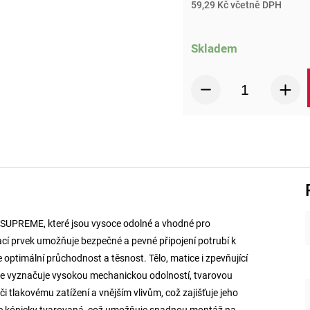
59,29 Kč včetně DPH
Skladem
k SUPREME, které jsou vysoce odolné a vhodné pro
ací prvek umožňuje bezpečné a pevné připojení potrubí k
ptimální průchodnost a těsnost. Tělo, matice i zpevňující
ý se vyznačuje vysokou mechanickou odolností, tvarovou
či tlakovému zatížení a vnějším vlivům, což zajišťuje jeho
 je kónicky tvarovaná, což umožňuje snadnou montáž na