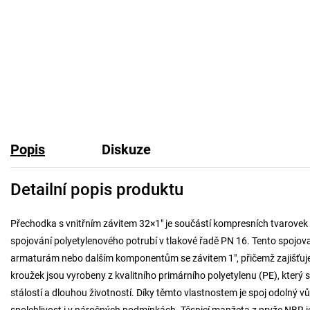
Popis
Diskuze
Detailní popis produktu
Přechodka s vnitřním závitem 32×1" je součástí kompresních tvarove
spojování polyetylenového potrubí v tlakové řadě PN 16. Tento spojov
armaturám nebo dalším komponentům se závitem 1", přičemž zajišťuje o
kroužek jsou vyrobeny z kvalitního primárního polyetylenu (PE), kter
stálostí a dlouhou životností. Díky těmto vlastnostem je spoj odolný vů
spolehlivost i v náročných podmínkách. Těsnicí manžeta z pryže NBR