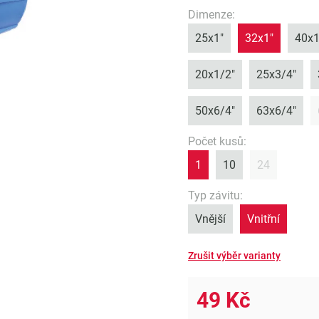
Dimenze
:
25x1"
32x1"
40x1
20x1/2"
25x3/4"
50x6/4"
63x6/4"
Počet kusů
:
1
10
24
Typ závitu
:
Vnější
Vnitřní
49 Kč