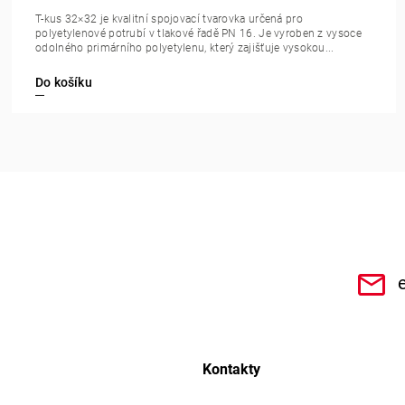
T-kus 32×32 je kvalitní spojovací tvarovka určená pro
polyetylenové potrubí v tlakové řadě PN 16. Je vyroben z vysoce
odolného primárního polyetylenu, který zajišťuje vysokou...
Do košíku
CHe3s9Qz1TwSQaktx4ybLOQ/videos
Kontakty