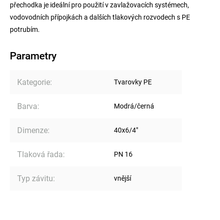
přechodka je ideální pro použití v zavlažovacích systémech,
vodovodních přípojkách a dalších tlakových rozvodech s PE
potrubím.
Parametry
Kategorie
:
Tvarovky PE
Barva
:
Modrá/černá
Dimenze
:
40x6/4"
Tlaková řada
:
PN 16
Typ závitu
:
vnější