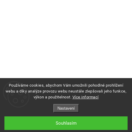
Používáme cookies, abychom Vám umožnili pohodlné prohlížení
webu a díky analýze provozu webu neustále zlepšovali jeho funkce,
výkon a použitelnost.
Více informací
Copyright 2026
Profigrass.cz
. Všechna práva vyhrazena.
Nastavení
Grafický návrh vytvořil a nakódoval
Shoptak.cz
Souhlasím