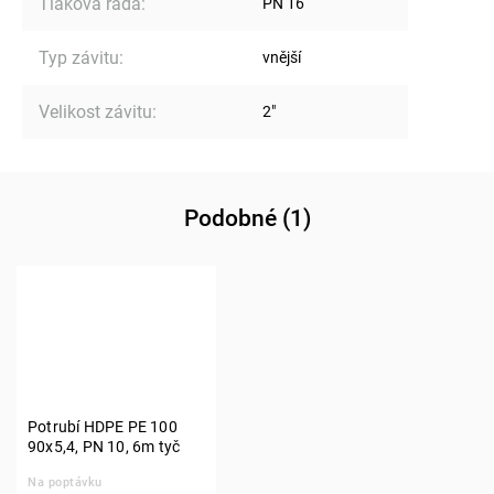
Tlaková řada
:
PN 16
Typ závitu
:
vnější
Velikost závitu
:
2"
Podobné (1)
Potrubí HDPE PE 100
90x5,4, PN 10, 6m tyč
Na poptávku