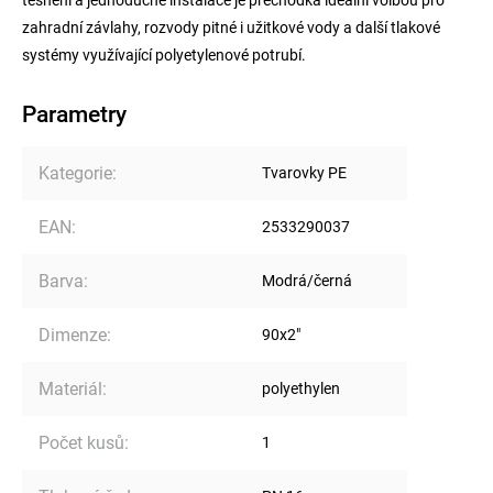
zahradní závlahy, rozvody pitné i užitkové vody a další tlakové
systémy využívající polyetylenové potrubí.
Parametry
Kategorie
:
Tvarovky PE
EAN
:
2533290037
Barva
:
Modrá/černá
Dimenze
:
90x2"
Materiál
:
polyethylen
Počet kusů
:
1