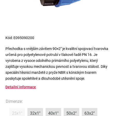
Kód:
E095090200
Přechodka s vnějším závitem 90×2" je kvalitní spojovací tvarovka
určená pro polyetylenové potrubí v tlakové řadě PN 16. Je
vyrobena z vysoce odolného primárního polyetylenu, který
zajišťuje vysokou mechanickou pevnost a tvarovou stálost. Díky
speciální těsnicí manžetě z pryže NBR s kónickým tvarem
poskytuje spolehlivé a dlouhodobé utěsnění spoje.
Detailní informace
Dimenze
:
25x1"
32x1"
40x1"
50x2"
63x2"