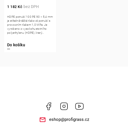
1 182 Kč
HDPE potrubí 100 PE 90 × 5,4 mm
je středně těžké tlakové potrubí s
provozním tlakem 1,0 MPa. Je
vyrobeno z vysokohustotního
polyethylenu (HDPE), který...
Do košíku
Facebook
Instagram
https://www.youtube.
eshop
@
profigrass.cz