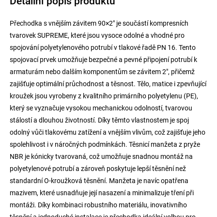
Detailní popis produktu
Přechodka s vnějším závitem 90×2" je součástí kompresních
tvarovek SUPREME, které jsou vysoce odolné a vhodné pro
spojování polyetylenového potrubí v tlakové řadě PN 16. Tento
spojovací prvek umožňuje bezpečné a pevné připojení potrubí k
armaturám nebo dalším komponentům se závitem 2", přičemž
zajišťuje optimální průchodnost a těsnost. Tělo, matice i zpevňující
kroužek jsou vyrobeny z kvalitního primárního polyetylenu (PE),
který se vyznačuje vysokou mechanickou odolností, tvarovou
stálostí a dlouhou životností. Díky těmto vlastnostem je spoj
odolný vůči tlakovému zatížení a vnějším vlivům, což zajišťuje jeho
spolehlivost i v náročných podmínkách. Těsnicí manžeta z pryže
NBR je kónicky tvarovaná, což umožňuje snadnou montáž na
polyetylenové potrubí a zároveň poskytuje lepší těsnění než
standardní O-kroužková těsnění. Manžeta je navíc opatřena
mazivem, které usnadňuje její nasazení a minimalizuje tření při
montáži. Díky kombinaci robustního materiálu, inovativního
těsnění a jednoduché instalace je přechodka ideální volbou pro