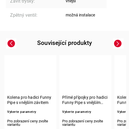
Závit trysky
:
vnější
Zpětný ventil
:
možná instalace
Související produkty
Previous
Next
Kolena pro hadici Funny
Přímé přípojky pro hadici
Kolena
Pipe s vnějším závitem
Funny Pipe s vnějším
Funny 
závitem
závit
Vyberte parametry
Vyberte parametry
Vybert