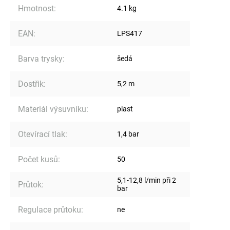
Hmotnost
:
4.1 kg
EAN
:
LPS417
Barva trysky
:
šedá
Dostřik
:
5,2 m
Materiál výsuvníku
:
plast
Otevírací tlak
:
1,4 bar
Počet kusů
:
50
5,1-12,8 l/min při 2
Průtok
:
bar
Regulace průtoku
:
ne