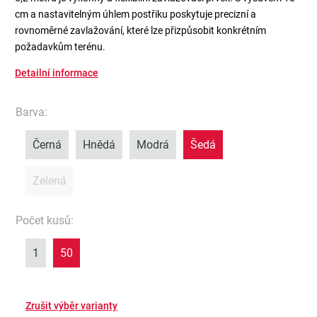
cm a nastavitelným úhlem postřiku poskytuje precizní a
rovnoměrné zavlažování, které lze přizpůsobit konkrétním
požadavkům terénu.
Detailní informace
Barva
:
Černá
Hnědá
Modrá
Šedá
Zelená
Počet kusů
:
1
50