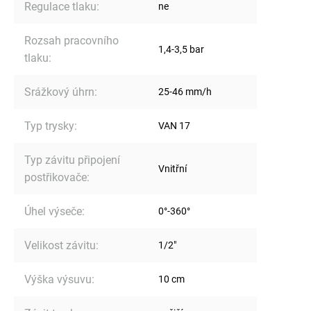
Regulace tlaku
:
ne
Rozsah pracovního
1,4-3,5 bar
tlaku
:
Srážkový úhrn
:
25-46 mm/h
Typ trysky
:
VAN 17
Typ závitu připojení
Vnitřní
postřikovače
:
Úhel výseče
:
0°-360°
Velikost závitu
:
1/2"
Výška výsuvu
:
10 cm