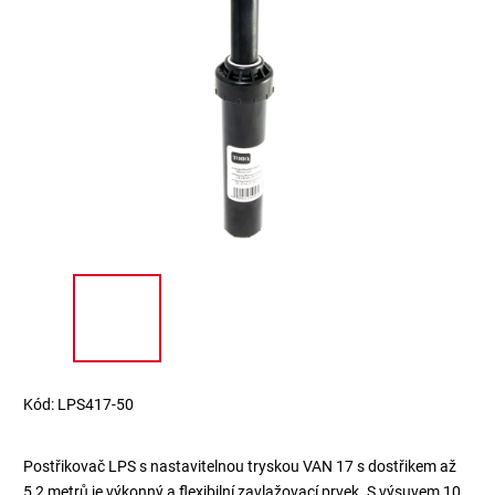
Kód:
LPS417-50
Postřikovač LPS s nastavitelnou tryskou VAN 17 s dostřikem až
5,2 metrů je výkonný a flexibilní zavlažovací prvek. S výsuvem 10