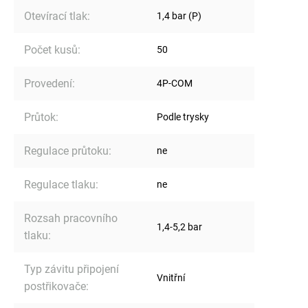
Otevírací tlak
:
1,4 bar (P)
Počet kusů
:
50
Provedení
:
4P-COM
Průtok
:
Podle trysky
Regulace průtoku
:
ne
Regulace tlaku
:
ne
Rozsah pracovního
1,4-5,2 bar
tlaku
:
Typ závitu připojení
Vnitřní
postřikovače
: