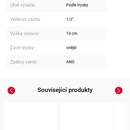
Úhel výseče
:
Podle trysky
Velikost závitu
:
1/2"
Výška výsuvu
:
10 cm
Závit trysky
:
vnější
Zpětný ventil
:
ANO
Související produkty
Previous
Next