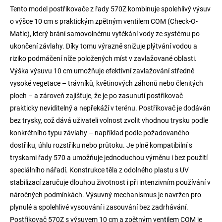
Tento model postřikovače z řady 570Z kombinuje spolehlivý výsuv
o výšce 10 cm s praktickým zpětným ventilem COM (Check-O-
Matic), který brání samovolnému vytékání vody ze systému po
ukončení závlahy. Díky tomu výrazně snižuje plýtvání vodou a
riziko podmáčení níže položených míst v zavlažované oblasti.
Výška výsuvu 10 cm umožňuje efektivní zavlažování středně
vysoké vegetace – trávníků, květinových záhonů nebo členitých
ploch – a zároveň zajišťuje, že je po zasunutí postřikovač
prakticky neviditelný a nepřekáží v terénu. Postřikovač je dodáván
bez trysky, což dává uživateli volnost zvolit vhodnou trysku podle
konkrétního typu závlahy – například podle požadovaného
dostřiku, úhlu rozstřiku nebo průtoku. Je plně kompatibilní s
tryskami řady 570 a umožňuje jednoduchou výměnu i bez použití
speciálního nářadí. Konstrukce těla z odolného plastu s UV
stabilizací zaručuje dlouhou životnost i při intenzivním používání v
náročných podmínkách. Výsuvný mechanismus je navržen pro
plynulé a spolehlivé vysouvání i zasouvání bez zadrhávání.
Postřikovač 570Z s výsuvem 10 cm a zpětným ventilem COM je