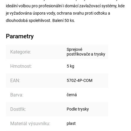
ideální volbou pro profesionální i domácí zavlažovací systémy, kde
je vyžadována úspora vody, ochrana svahu proti odtoku a
dlouhodobá spolehlivost. Balení 50 ks.
Parametry
Sprejové
Kategorie
:
postřikovače a trysky
Hmotnost
:
5 kg
EAN
:
570Z-4P-COM
Barva
:
černá
Dostřik
:
Podle trysky
Materiál výsuvníku
:
plast