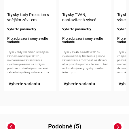
Trysky řady Precision s
Trysky TVAN,
Trysk
vnějším závitem
nastavitelná výseč
výsečí,
Vyberte parametry
Vyberte parametry
Vybert
Trysky řady Precision s vnějším
Trysky TVAN s nastavitelnou
Trysky M
závitem nabízejí efektivní,
výsečí nabízejí flexibilní a přesné
vnějším 
rovnoměrné zavlažování s
zavlažování s možností nastavení
postřiko
vysokou přesností a nízkým
úhlu postřiku přímo v terénu – bez
rovnomě
průtokem. Ideální pro moderní
nutnosti výměny trysky. Ideální
definova
zahradní systémy s důrazem na...
řešení pro...
montáž a
jejich...
Podobné (5)
Previous
Next