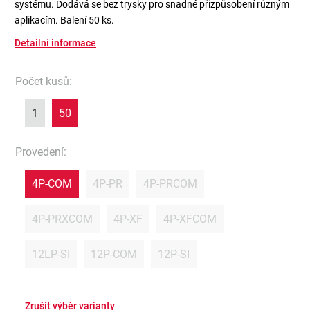
systému. Dodává se bez trysky pro snadné přizpůsobení různým
aplikacím. Balení 50 ks.
Detailní informace
Počet kusů
:
1
50
Provedení
:
4P-COM
4P-PR
4P-PRCOM
4P-PRXCOM
4P-XF
4P-XFCOM
12LP-SI
12P-COM
12P-SI