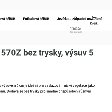
ová hřiště
Fotbalová hřiště
Jezírka a zahradní osvětlení
Přihlášení
 570Z bez trysky, výsuv 5
výsuvem 5 cm je ideální pro zavlažování nízké vegetace, jako
honů. Dodává se bez trysky pro snadné přizpůsobení různým