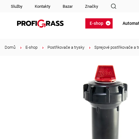
Služby
Kontakty
Bazar
Značky
E-shop
Automat
Domů
/
E-shop
/
Postřikovače a trysky
/
Sprejové postřikovače a t