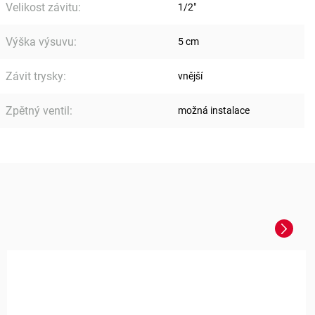
Velikost závitu
:
1/2"
Výška výsuvu
:
5 cm
Závit trysky
:
vnější
Zpětný ventil
:
možná instalace
Next