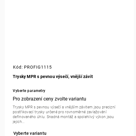
Kód:
PROFIG1115
Trysky MPR s pevnou výsečí, vnější závit
Vyberte parametry
Trysky MPR s pevnou výsečí a vnějším závitem jsou precizní
postřikovací trysky určené pro rovnoměrné zavlažování
definovaného úhlu. Snadná montáž a spolehlivý výkon jsou
jejich...