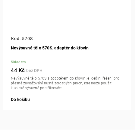
Kód:
570S
Nevýsuvné tělo 570S, adaptér do křovin
Skladem
44 Kč
Nevýsuvné tělo 570S s adaptérem do křovin je ideální řešení pro
přesné zavlažování hustě zarostlých ploch, kde nelze použít
klasické výsuvné postřikovače.
Do košíku