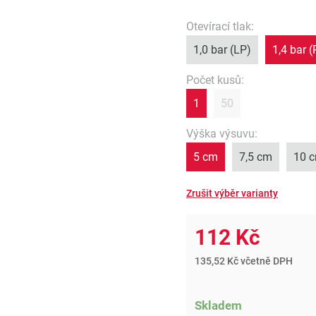
Otevírací tlak
:
1,0 bar (LP)
1,4 bar (
Počet kusů
:
1
50
Výška výsuvu
:
5 cm
7,5 cm
10 
112 Kč
135,52 Kč včetně DPH
Skladem