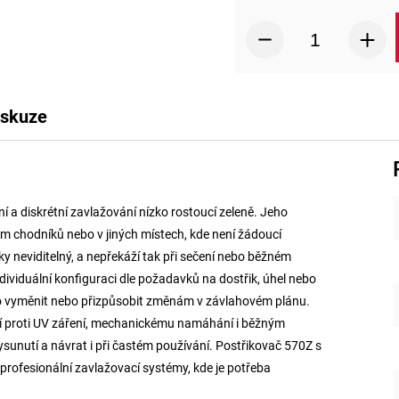
iskuze
í a diskrétní zavlažování nízko rostoucí zeleně. Jeho
em chodníků nebo v jiných místech, kde není žádoucí
y neviditelný, a nepřekáží tak při sečení nebo běžném
dividuální konfiguraci dle požadavků na dostřik, úhel nebo
dno vyměnit nebo přizpůsobit změnám v závlahovém plánu.
tí proti UV záření, mechanickému namáhání i běžným
sunutí a návrat i při častém používání. Postřikovač 570Z s
profesionální zavlažovací systémy, kde je potřeba