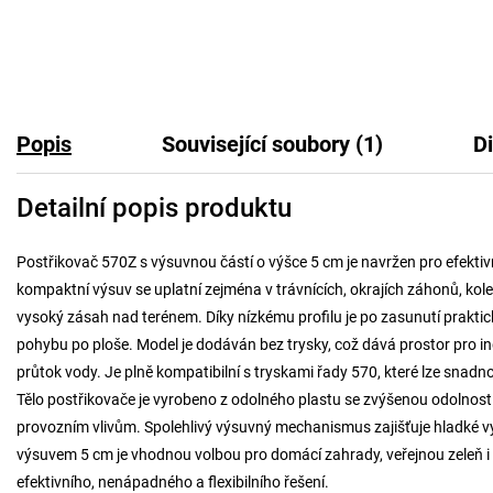
Popis
Související soubory (1)
D
Detailní popis produktu
Postřikovač 570Z s výsuvnou částí o výšce 5 cm je navržen pro efektivn
kompaktní výsuv se uplatní zejména v trávnících, okrajích záhonů, kol
vysoký zásah nad terénem. Díky nízkému profilu je po zasunutí praktick
pohybu po ploše. Model je dodáván bez trysky, což dává prostor pro in
průtok vody. Je plně kompatibilní s tryskami řady 570, které lze sna
Tělo postřikovače je vyrobeno z odolného plastu se zvýšenou odolnos
provozním vlivům. Spolehlivý výsuvný mechanismus zajišťuje hladké vy
výsuvem 5 cm je vhodnou volbou pro domácí zahrady, veřejnou zeleň i 
efektivního, nenápadného a flexibilního řešení.