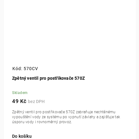
Kód:
570CV
Zpětný ventil pro postřikovače 570Z
Skladem
49 Kč
Zpětný ventil pro postřikovače 570Z zabraňuje nechtěnému
vypouštění vody ze systému po vypnutí závlahy a zajišťuje tak
úsporu vody i rovnoměrný provoz.
Do košíku