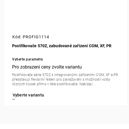
Kód:
PROFIG1114
Postřikovače 570Z, zabudované zařízení COM, XF, PR
Vyberte parametry
Postřikovače série 570Z s integrovanými zařízeními COM, XF a PR
představují flexibilní řešení pro zavlažování s možností volby
různých trysek přímo v těle postřikovače. Nabízejí...