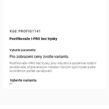
Kód:
PROFIG1141
Postřikovače I-PRO bez trysky
Vyberte parametry
Postřikovače I-PRO bez trysky jsou robustní a spolehlivé rotační
zavlažovače, připravené pro instalaci různých typů trysek podle
konkrétních potřeb zavlažování.