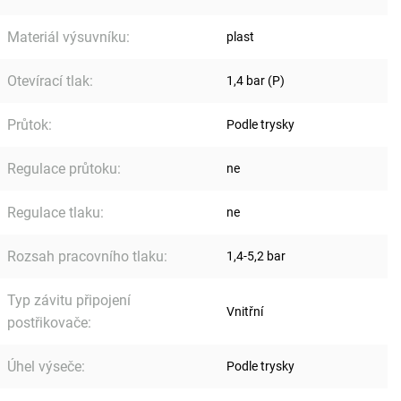
Materiál výsuvníku
:
plast
Otevírací tlak
:
1,4 bar (P)
Průtok
:
Podle trysky
Regulace průtoku
:
ne
Regulace tlaku
:
ne
Rozsah pracovního tlaku
:
1,4-5,2 bar
Typ závitu připojení
Vnitřní
postřikovače
:
Úhel výseče
:
Podle trysky