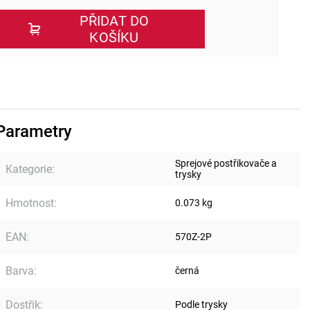
PŘIDAT DO
KOŠÍKU
Parametry
Sprejové postřikovače a
Kategorie
:
trysky
Hmotnost
:
0.073 kg
EAN
:
570Z-2P
Barva
:
černá
Dostřik
:
Podle trysky