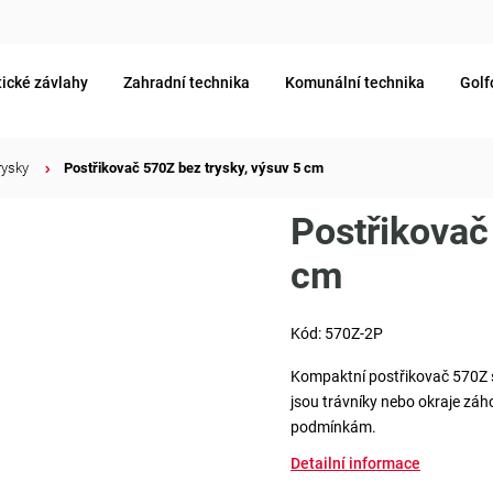
ické závlahy
Zahradní technika
Komunální technika
Golf
rysky
/
Postřikovač 570Z bez trysky, výsuv 5 cm
Postřikovač
cm
Kód:
570Z-2P
Kompaktní postřikovač 570Z s 
jsou trávníky nebo okraje zá
podmínkám.
Detailní informace