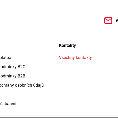
CHe3s9Qz1TwSQaktx4ybLOQ/videos
Kontakty
platba
Všechny kontakty
podmínky B2C
podmínky B2B
chrany osobních údajů
r baterií