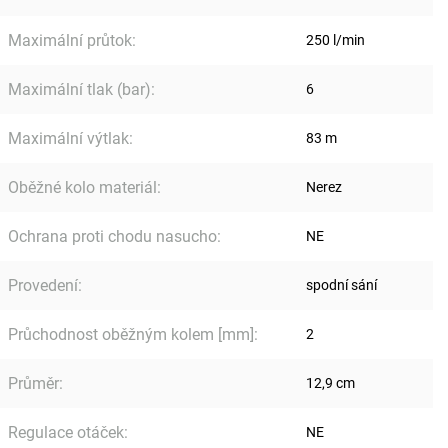
Maximální průtok
:
250 l/min
Maximální tlak (bar)
:
6
Maximální výtlak
:
83 m
Oběžné kolo materiál
:
Nerez
Ochrana proti chodu nasucho
:
NE
Provedení
:
spodní sání
Průchodnost oběžným kolem [mm]
:
2
Průměr
:
12,9 cm
Regulace otáček
:
NE