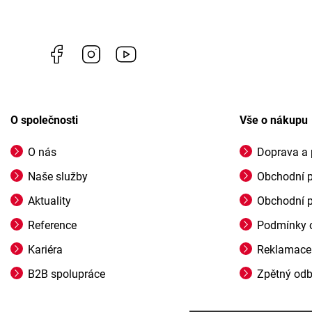
Facebook
Instagram
https://www.youtube.com/channel/U
O společnosti
Vše o nákupu
O nás
Doprava a 
Naše služby
Obchodní 
Aktuality
Obchodní 
Reference
Podmínky o
Kariéra
Reklamace
B2B spolupráce
Zpětný odbě