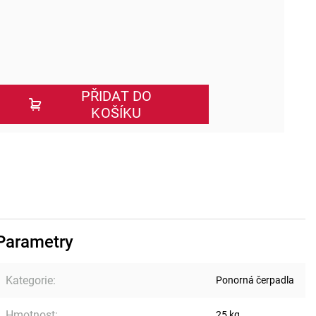
PŘIDAT DO
KOŠÍKU
Parametry
Kategorie
:
Ponorná čerpadla
Hmotnost
:
25 kg