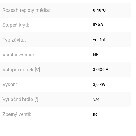
Rozsah teploty média
:
0-40°C
Stupeň krytí
:
IP X8
Typ závitu
:
vnitřní
Vlastní vypínač
:
NE
Vstupní napětí [V]
:
3x400 V
Výkon
:
3,0 kW
Výtlačné hrdlo ["]
:
5/4
Zpětný ventil
:
ne