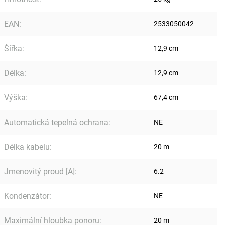
EAN
:
2533050042
Šířka
:
12,9 cm
Délka
:
12,9 cm
Výška
:
67,4 cm
Automatická tepelná ochrana
:
NE
Délka kabelu
:
20 m
Jmenovitý proud [A]
:
6.2
Kondenzátor
:
NE
Maximální hloubka ponoru
:
20 m