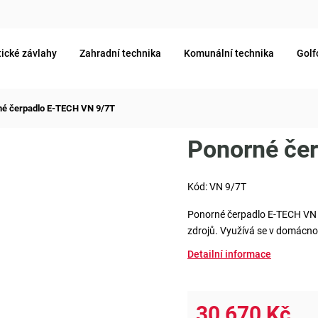
ické závlahy
Zahradní technika
Komunální technika
Golf
né čerpadlo E-TECH VN 9/7T
Ponorné če
Kód:
VN 9/7T
Ponorné čerpadlo E-TECH VN 9
zdrojů. Využívá se v domácno
Detailní informace
30 670 Kč