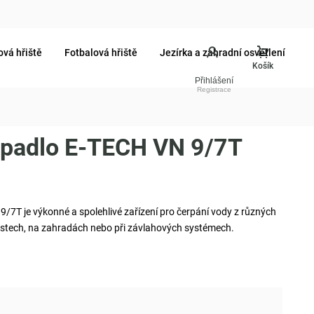
ová hřiště
Fotbalová hřiště
Jezírka a zahradní osvětlení
Přihlášení
rpadlo E-TECH VN 9/7T
/7T je výkonné a spolehlivé zařízení pro čerpání vody z různých
stech, na zahradách nebo při závlahových systémech.