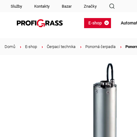
Služby
Kontakty
Bazar
Značky
E-shop
Automat
Domů
/
E-shop
/
Čerpací technika
/
Ponorná čerpadla
/
Ponor