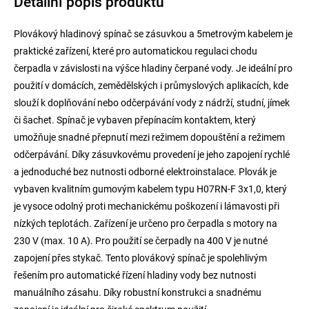
Detailní popis produktu
Plovákový hladinový spínač se zásuvkou a 5metrovým kabelem je
praktické zařízení, které pro automatickou regulaci chodu
čerpadla v závislosti na výšce hladiny čerpané vody. Je ideální pro
použití v domácích, zemědělských i průmyslových aplikacích, kde
slouží k doplňování nebo odčerpávání vody z nádrží, studní, jímek
či šachet. Spínač je vybaven přepínacím kontaktem, který
umožňuje snadné přepnutí mezi režimem dopouštění a režimem
odčerpávání. Díky zásuvkovému provedení je jeho zapojení rychlé
a jednoduché bez nutnosti odborné elektroinstalace. Plovák je
vybaven kvalitním gumovým kabelem typu H07RN-F 3x1,0, který
je vysoce odolný proti mechanickému poškození i lámavosti při
nízkých teplotách. Zařízení je určeno pro čerpadla s motory na
230 V (max. 10 A). Pro použití se čerpadly na 400 V je nutné
zapojení přes stykač. Tento plovákový spínač je spolehlivým
řešením pro automatické řízení hladiny vody bez nutnosti
manuálního zásahu. Díky robustní konstrukci a snadnému