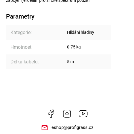
zapojení je ideální pro široké spektrum použití.
Parametry
Kategorie
:
Hlídání hladiny
Hmotnost
:
0.75 kg
Délka kabelu
:
5 m
Facebook
Instagram
https://www.youtube.
eshop
@
profigrass.cz