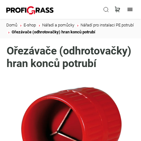
Domů
/
E-shop
/
Nářadí a pomůcky
/
Nářadí pro instalaci PE potrubí
/
Ořezávače (odhrotovačky) hran konců potrubí
Ořezávače (odhrotovačky)
hran konců potrubí