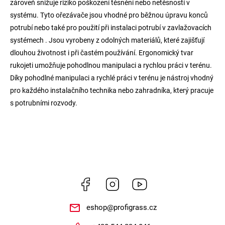
zároveň snižuje riziko poškození těsnění nebo netěsností v
systému. Tyto ořezávače jsou vhodné pro běžnou úpravu konců
potrubí nebo také pro použití při instalaci potrubí v zavlažovacích
systémech . Jsou vyrobeny z odolných materiálů, které zajišťují
dlouhou životnost i při častém používání. Ergonomický tvar
rukojeti umožňuje pohodlnou manipulaci a rychlou práci v terénu.
Díky pohodlné manipulaci a rychlé práci v terénu je nástroj vhodný
pro každého instalačního technika nebo zahradníka, který pracuje
s potrubními rozvody.
Facebook
Instagram
https://www.youtube.
eshop
@
profigrass.cz