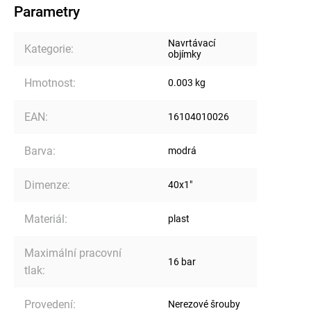
Parametry
Navrtávací
Kategorie
:
objímky
Hmotnost
:
0.003 kg
EAN
:
16104010026
Barva
:
modrá
Dimenze
:
40x1"
Materiál
:
plast
Maximální pracovní
16 bar
tlak
:
Provedení
:
Nerezové šrouby