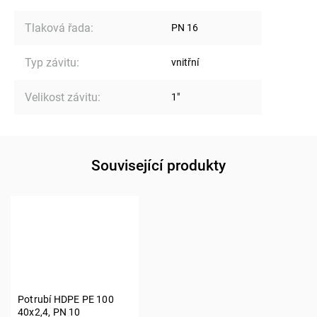
Tlaková řada
:
PN 16
Typ závitu
:
vnitřní
Velikost závitu
:
1"
Související produkty
Potrubí HDPE PE 100
40x2,4, PN 10