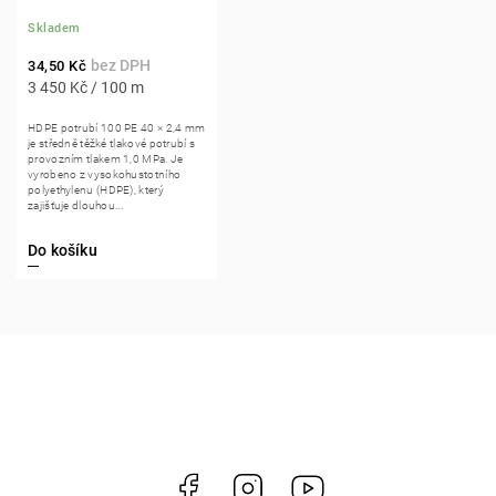
Skladem
34,50 Kč
3 450 Kč / 100 m
HDPE potrubí 100 PE 40 × 2,4 mm
je středně těžké tlakové potrubí s
provozním tlakem 1,0 MPa. Je
vyrobeno z vysokohustotního
polyethylenu (HDPE), který
zajišťuje dlouhou...
Do košíku
Facebook
Instagram
https://www.youtube.