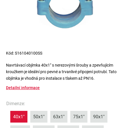
Kód:
S161040100SS
Navrtávací objímka 40x1" s nerezovými šrouby a zpevňujícím
kroužkem je ideální pro pevné a trvanlivé připojení potrubí. Tato
objímka je vhodná pro instalace s tlakem až PN16.
Detailní informace
Dimenze
:
40x1"
50x1"
63x1"
75x1"
90x1"