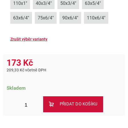
110x1"
40x3/4"
50x3/4"
63x5/4"
63x6/4"
75x6/4"
90x6/4"
110x6/4"
173 Kč
209,33 Kč včetně DPH
Skladem
PŘIDAT DO KOŠÍKU