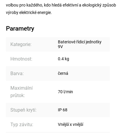
volbou pro každého, kdo hledá efektivní a ekologický způsob
výroby elektrické energie.
Parametry
Bateriové řídicí jednotky
Kategorie
:
9V
Hmotnost
:
0.4 kg
Barva
:
černá
Maximální
70 l/min
průtok
:
Stupeň krytí
:
IP 68
Typ závitu
:
Vnější x vnější