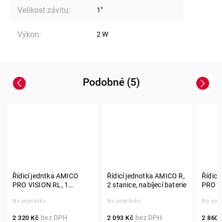
Velikost závitu
:
1"
Výkon
:
2 W
Podobné (5)
Previous
Next
Řídicí jedntka AMICO
Řídicí jednotka AMICO R,
Řídicí
PRO VISION RL, 1
2 stanice, nabíjecí baterie
PRO V
stanice, nabíjecí baterie
stanic
Na poptávku
Na poptávku
Na pop
2 320 Kč
2 093 Kč
2 860