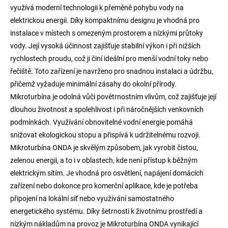
využívá moderní technologii k přeměně pohybu vody na
elektrickou energii. Díky kompaktnímu designu je vhodná pro
instalace v místech s omezeným prostorem a nízkými průtoky
vody. Její vysoká účinnost zajišťuje stabilní výkon i při nižších
rychlostech proudu, což ji činí ideální pro menší vodní toky nebo
řečiště. Toto zařízení je navrženo pro snadnou instalaci a údržbu,
přičemž vyžaduje minimální zásahy do okolní přírody.
Mikroturbína je odolná vůči povětrnostním vlivům, což zajišťuje její
dlouhou životnost a spolehlivost i při náročnějších venkovních
podmínkách. Využívání obnovitelné vodní energie pomáhá
snižovat ekologickou stopu a přispívá k udržitelnému rozvoji.
Mikroturbína ONDA je skvělým způsobem, jak vyrobit čistou,
zelenou energii, a to i v oblastech, kde není přístup k běžným
elektrickým sítím. Je vhodná pro osvětlení, napájení domácích
zařízení nebo dokonce pro komerční aplikace, kde je potřeba
připojení na lokální síť nebo využívání samostatného
energetického systému. Díky šetrnosti k životnímu prostředí a
nízkým nákladům na provoz je Mikroturbína ONDA vynikající