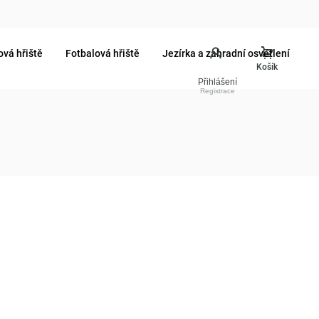
ová hřiště
Fotbalová hřiště
Jezírka a zahradní osvětlení
Přihlášení