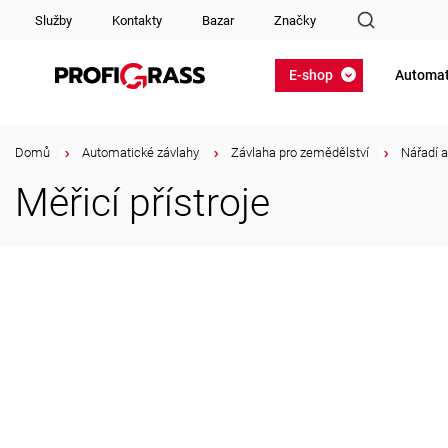
Služby
Kontakty
Bazar
Značky
E-shop
Automat
Domů
/
Automatické závlahy
/
Závlaha pro zemědělství
/
Nářadí 
Měřicí přístroje