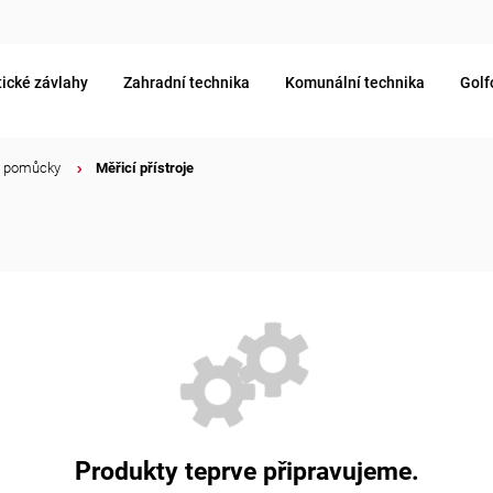
ické závlahy
Zahradní technika
Komunální technika
Golf
a pomůcky
/
Měřicí přístroje
Produkty teprve připravujeme.