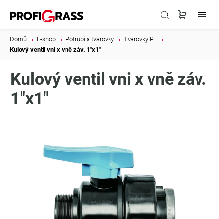
Domů
/
E-shop
/
Potrubí a tvarovky
/
Tvarovky PE
/
Kulový ventil vni x vně záv. 1"x1"
Kulový ventil vni x vně záv.
1"x1"