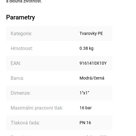
a dlouhá životnost.
Parametry
Kategorie
:
Tvarovky PE
Hmotnost
:
0.38 kg
EAN
:
9161410X10Y
Barva
:
Modrá/černá
Dimenze
:
1"x1"
Maximální pracovní tlak
:
16 bar
Tlaková řada
:
PN 16