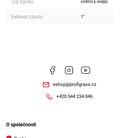
Typ závitu
:
vnitřní x vnější
Velikost závitu
:
1"
Facebook
Instagram
https://www.youtube.
eshop
@
profigrass.cz
+420 544 234 046
O společnosti