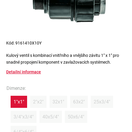
Kód:
9161410X10Y
Kulový ventil s kombinací vnitřního a vnějšího závitu 1" x 1" pro
snadné propojení komponent v zavlažovacích systémech.
Detailní informace
Dimenze
:
1"x1"
2"x2"
32x1"
63x2"
25x3/4"
3/4"x3/4"
40x5/4"
50x6/4"
6/4"x6/4"