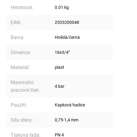
Hmotnost
:
0.01 kg
EAN
:
2533200048
Barva
:
Hnědá/černá
Dimenze
:
16x3/4"
Materiál
:
plast
Maximální
4 bar
pracovní tlak
:
Použití
:
Kapková hadice
Síla stěny
:
0,75-1,4 mm
Tlaková řada
:
PN 4