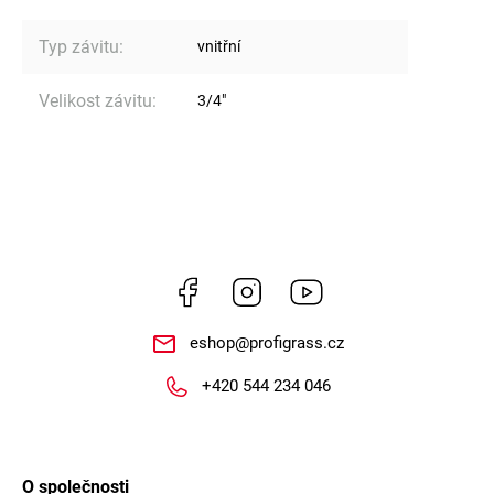
Typ závitu
:
vnitřní
Velikost závitu
:
3/4"
Facebook
Instagram
https://www.youtube.
eshop
@
profigrass.cz
+420 544 234 046
O společnosti