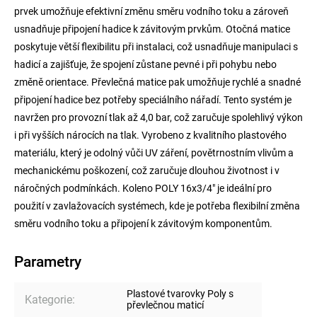
prvek umožňuje efektivní změnu směru vodního toku a zároveň
usnadňuje připojení hadice k závitovým prvkům. Otočná matice
poskytuje větší flexibilitu při instalaci, což usnadňuje manipulaci s
hadicí a zajišťuje, že spojení zůstane pevné i při pohybu nebo
změně orientace. Převlečná matice pak umožňuje rychlé a snadné
připojení hadice bez potřeby speciálního nářadí. Tento systém je
navržen pro provozní tlak až 4,0 bar, což zaručuje spolehlivý výkon
i při vyšších nárocích na tlak. Vyrobeno z kvalitního plastového
materiálu, který je odolný vůči UV záření, povětrnostním vlivům a
mechanickému poškození, což zaručuje dlouhou životnost i v
náročných podmínkách. Koleno POLY 16x3/4" je ideální pro
použití v zavlažovacích systémech, kde je potřeba flexibilní změna
směru vodního toku a připojení k závitovým komponentům.
Parametry
Plastové tvarovky Poly s
Kategorie
:
převlečnou maticí