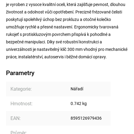
je vyroben z vysoce kvalitní oceli, která zajišťuje pevnost, dlouhou
životnost a odolnost vůči opotřebení. Precizně frézované čelisti
poskytují spolehlivý úchop bez prokluzu a otočné kolečko
umožňuje rychlé a přesné nastavení. Ergonomicky tvarovaná
rukojeť s protiskluzovým povrchem přispívá k pohodlné a
bezpečné manipulaci. Díky své robustní konstrukci a
univerzálnosti je nastavitelný klíč 300 mm vhodný pro mechanické
práce, instalatérství, autoservis i běžné domácí opravy.
Parametry
Kategorie
:
Nářadí
Hmotnost
:
0.742 kg
EAN
:
8595126979436
Průměr
: