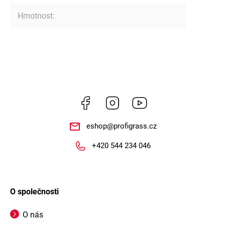
Hmotnost
:
Facebook
Instagram
https://www.youtube.
eshop
@
profigrass.cz
+420 544 234 046
O společnosti
O nás