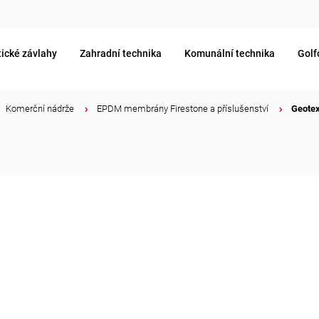
ické závlahy
Zahradní technika
Komunální technika
Golf
Komerční nádrže
/
EPDM membrány Firestone a příslušenství
/
Geotex