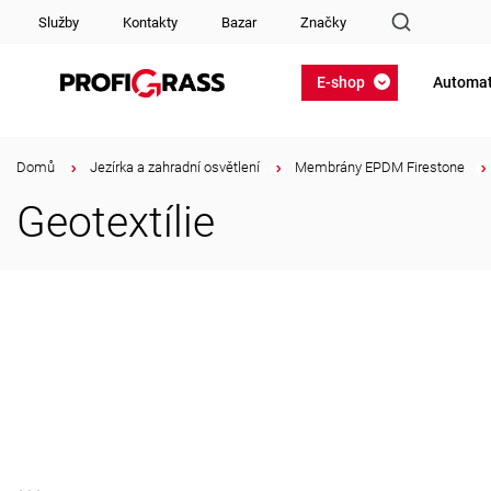
Služby
Kontakty
Bazar
Značky
E-shop
Automat
Domů
/
Jezírka a zahradní osvětlení
/
Membrány EPDM Firestone
/
Geotextílie