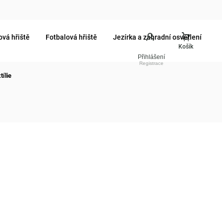
ová hřiště
Fotbalová hřiště
Jezírka a zahradní osvětlení
Přihlášení
tílie