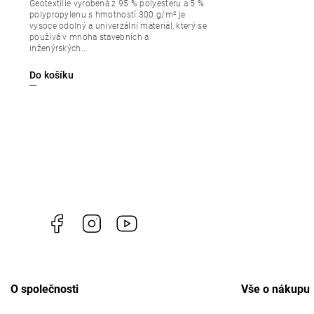
Geotextilie vyrobená z 95 % polyesteru a 5 %
polypropylenu s hmotností 300 g/m² je
vysoce odolný a univerzální materiál, který se
používá v mnoha stavebních a
inženýrských...
Do košíku
Facebook
Instagram
https://www.youtube.com/channel/U
O společnosti
Vše o nákupu