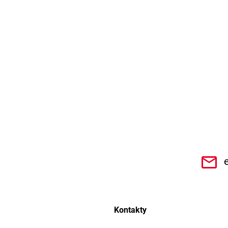
CHe3s9Qz1TwSQaktx4ybLOQ/videos
Kontakty