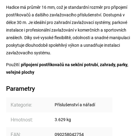
Hadice má průměr 16 mm, což je standardní rozměr pro připojení
postřikovačů a dalšího zavlažovacího příslušenství. Dostupná v
délce 30 m. Je ideální pro zahradní zavlažovací systémy, parkové
instalace i profesionální zavlažování v komerčních a sportovních
areálech. Díky své vysoké flexibilitě, odolnosti a snadné manipulaci
poskytuje dlouhodobě spolehlivý výkon a usnadňuje instalaci
zavlažovacího systému.
Použití:
připojení postřikovačů na sekční potrubí, zahrady, parky,
veřejné plochy
Parametry
Kategorie
:
Příslušenství a nářadí
Hmotnost
:
3.629 kg
EAN
:
090258042754