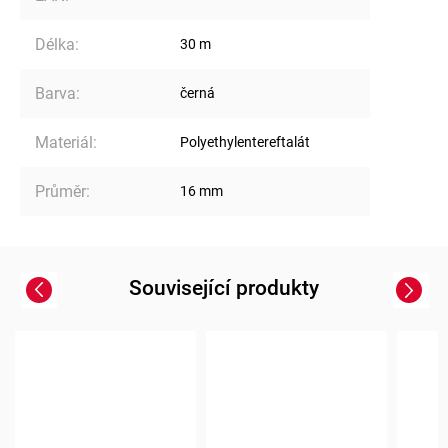
Délka
:
30 m
Barva
:
černá
Materiál
:
Polyethylentereftalát
Průměr
:
16 mm
Související produkty
Previous
Next