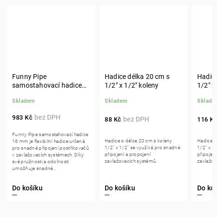
Funny Pipe
Hadice délka 20 cm s
Hadice
samostahovací hadice
1/2" x 1/2" koleny
1/2" x
16 mm, délka 15 m
Skladem
Skladem
Sklade
983 Kč
88 Kč
116 K
Funny Pipe samostahovací hadice
Hadice o délce 20 cm s koleny
Hadice o
16 mm je flexibilní hadice určená
1/2" x 1/2" se využívá pro snadné
1/2" x 1
pro snadné připojení postřikovačů
připojení a propojení
připojení
v zavlažovacích systémech. Díky
zavlažovacích systémů.
zavlažov
své pružnosti a odolnosti
umožňuje snadné...
Do košíku
Do košíku
Do ko