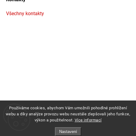
Všechny kontakty
Používáme cookies, abychom Vám umožnili pohodlné prohlížení
webu a díky analýze provozu webu neustále zlepšovali jeho funkce,
výkon a použitelnost.
Více informací
Copyright 2026
Profigrass.cz
. Všechna práva vyhrazena.
Nastavení
Grafický návrh vytvořil a nakódoval
Shoptak.cz