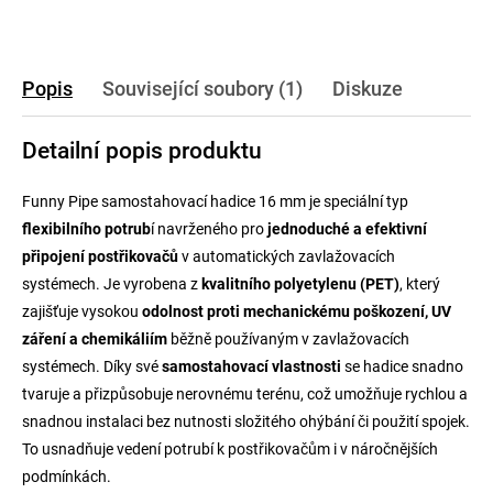
Popis
Související soubory (1)
Diskuze
Detailní popis produktu
Funny Pipe samostahovací hadice 16 mm je speciální typ
flexibilního potrub
í navrženého pro
jednoduché a efektivní
připojení postřikovačů
v automatických zavlažovacích
systémech. Je vyrobena z
kvalitního polyetylenu (PET)
, který
zajišťuje vysokou
odolnost proti mechanickému poškození, UV
záření a chemikáliím
běžně používaným v zavlažovacích
systémech.
Díky své
samostahovací vlastnosti
se hadice snadno
tvaruje a přizpůsobuje nerovnému terénu, což umožňuje rychlou a
snadnou instalaci bez nutnosti složitého ohýbání či použití spojek.
To usnadňuje vedení potrubí k postřikovačům i v náročnějších
podmínkách.