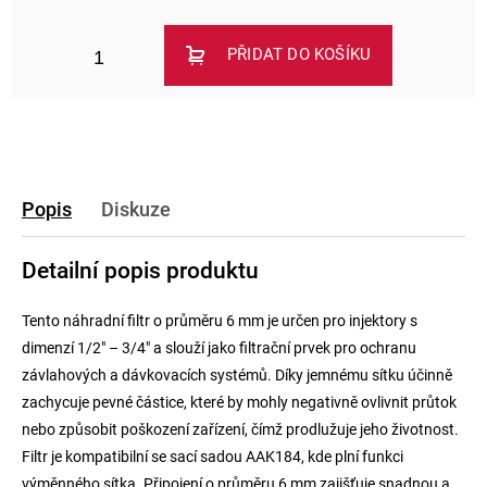
PŘIDAT DO KOŠÍKU
Popis
Diskuze
Detailní popis produktu
Tento náhradní filtr o průměru 6 mm je určen pro injektory s
dimenzí 1/2" – 3/4" a slouží jako filtrační prvek pro ochranu
závlahových a dávkovacích systémů. Díky jemnému sítku účinně
zachycuje pevné částice, které by mohly negativně ovlivnit průtok
nebo způsobit poškození zařízení, čímž prodlužuje jeho životnost.
Filtr je kompatibilní se sací sadou AAK184, kde plní funkci
výměnného sítka. Připojení o průměru 6 mm zajišťuje snadnou a