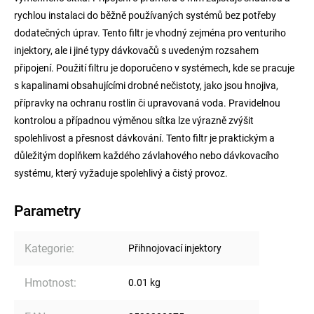
rychlou instalaci do běžně používaných systémů bez potřeby
dodatečných úprav. Tento filtr je vhodný zejména pro venturiho
injektory, ale i jiné typy dávkovačů s uvedeným rozsahem
připojení. Použití filtru je doporučeno v systémech, kde se pracuje
s kapalinami obsahujícími drobné nečistoty, jako jsou hnojiva,
přípravky na ochranu rostlin či upravovaná voda. Pravidelnou
kontrolou a případnou výměnou sítka lze výrazně zvýšit
spolehlivost a přesnost dávkování. Tento filtr je praktickým a
důležitým doplňkem každého závlahového nebo dávkovacího
systému, který vyžaduje spolehlivý a čistý provoz.
Parametry
Kategorie
:
Přihnojovací injektory
Hmotnost
:
0.01 kg