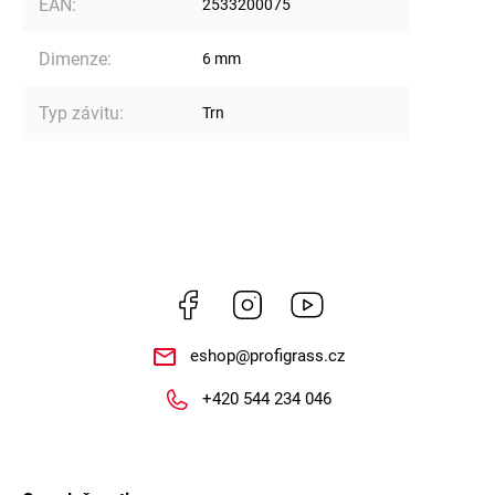
EAN
:
2533200075
Dimenze
:
6 mm
Typ závitu
:
Trn
Facebook
Instagram
https://www.youtube.
eshop
@
profigrass.cz
+420 544 234 046