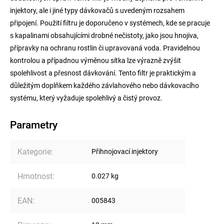
injektory, ale i jiné typy dávkovačů s uvedeným rozsahem
připojení. Použití filtru je doporučeno v systémech, kde se pracuje
s kapalinami obsahujícími drobné nečistoty, jako jsou hnojiva,
přípravky na ochranu rostlin či upravovaná voda. Pravidelnou
kontrolou a případnou výměnou sítka lze výrazně zvýšit
spolehlivost a přesnost dávkování. Tento filtr je praktickým a
důležitým doplňkem každého závlahového nebo dávkovacího
systému, který vyžaduje spolehlivý a čistý provoz.
Parametry
Kategorie
:
Přihnojovací injektory
Hmotnost
:
0.027 kg
EAN
:
005843