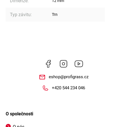
Dimenze
:
12 mm
Typ závitu
:
Trn
Facebook
Instagram
https://www.youtube.
eshop
@
profigrass.cz
+420 544 234 046
O společnosti
O nás