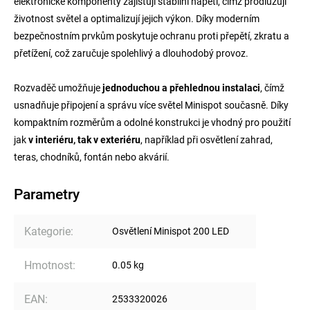
elektronické komponenty zajišťují stabilní napětí, čímž prodlužují
životnost světel a optimalizují jejich výkon. Díky moderním
bezpečnostním prvkům poskytuje ochranu proti přepětí, zkratu a
přetížení, což zaručuje spolehlivý a dlouhodobý provoz.
Rozvaděč umožňuje
jednoduchou a přehlednou instalaci
, čímž
usnadňuje připojení a správu více světel Minispot současně. Díky
kompaktním rozměrům a odolné konstrukci je vhodný pro použití
jak
v interiéru, tak v exteriéru
, například při osvětlení zahrad,
teras, chodníků, fontán nebo akvárií.
Parametry
Kategorie
:
Osvětlení Minispot 200 LED
Hmotnost
:
0.05 kg
EAN
:
2533320026