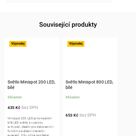
Související produkty
Výprodej
Výprodej
Světlo Minispot 200 LED,
Světlo Minispot 800 LED,
bílé
bílé
Skladem
Skladem
435 Kč
653 Kč
Minispot 200 LED je kompaktní
bílé LED světlo s vysokou
svítivostí, ideální pro dekorativní i
funkční osvětlení interiérů i
exteriérů. Díky nízké spotřebě