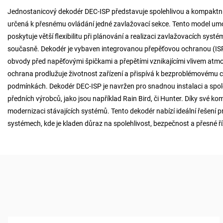
Jednostanicový dekodér DEC-ISP představuje spolehlivou a kompaktn
určená k přesnému ovládání jedné zavlažovací sekce. Tento model umo
poskytuje větší flexibilitu při plánování a realizaci zavlažovacích syst
současně. Dekodér je vybaven integrovanou přepěťovou ochranou (ISP – 
obvody před napěťovými špičkami a přepětími vznikajícími vlivem atm
ochrana prodlužuje životnost zařízení a přispívá k bezproblémovému 
podmínkách. Dekodér DEC-ISP je navržen pro snadnou instalaci a spole
předních výrobců, jako jsou například Rain Bird, či Hunter. Díky své ko
modernizaci stávajících systémů. Tento dekodér nabízí ideální řešení pr
systémech, kde je kladen důraz na spolehlivost, bezpečnost a přesné říz