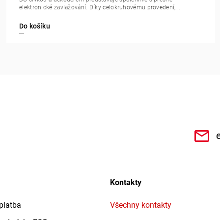
elektronické zavlažování. Díky celokruhovému provedení,...
Do košíku
CHe3s9Qz1TwSQaktx4ybLOQ/videos
Kontakty
platba
Všechny kontakty