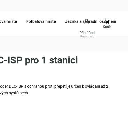
ová hřiště
Fotbalová hřiště
Jezírka a zahradní osvětlení
Přihlášení
-ISP pro 1 stanici
odér DEC-ISP s ochranou proti přepětí je určen k ovládání až 2
ových systémech.