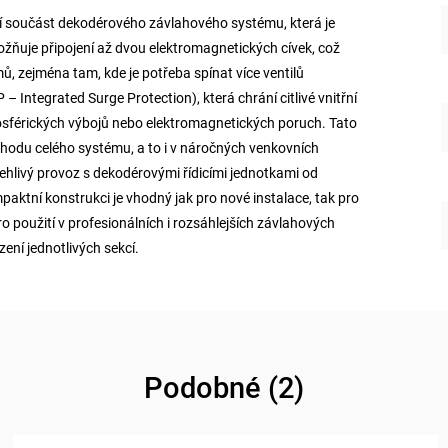
í součást dekodérového závlahového systému, která je
žňuje připojení až dvou elektromagnetických cívek, což
émů, zejména tam, kde je potřeba spínat více ventilů
Integrated Surge Protection), která chrání citlivé vnitřní
osférických výbojů nebo elektromagnetických poruch. Tato
chodu celého systému, a to i v náročných venkovních
hlivý provoz s dekodérovými řídicími jednotkami od
mpaktní konstrukci je vhodný jak pro nové instalace, tak pro
o použití v profesionálních i rozsáhlejších závlahových
ení jednotlivých sekcí.
Podobné (2)