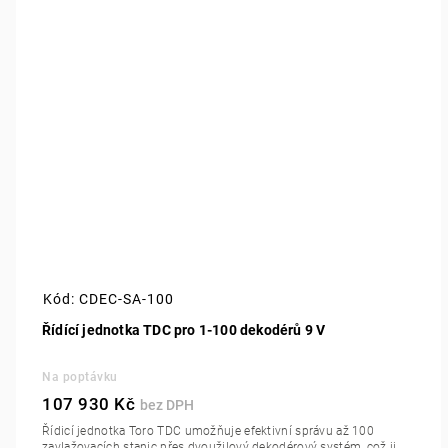
Kód:
CDEC-SA-100
Řídící jednotka TDC pro 1-100 dekodérů 9 V
Na poptávku
107 930 Kč
Řídicí jednotka Toro TDC umožňuje efektivní správu až 100
zavlažovacích stanic přes dvoužilový dekodérový systém, což ji