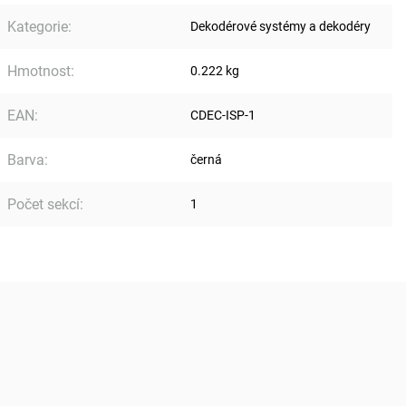
Kategorie
:
Dekodérové systémy a dekodéry
Hmotnost
:
0.222 kg
EAN
:
CDEC-ISP-1
Barva
:
černá
Počet sekcí
:
1