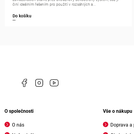
činí ideálním řešením pro použití v rozsáhlých a...
Do košíku
Facebook
Instagram
https://www.youtube.com/channel/U
O společnosti
Vše o nákupu
O nás
Doprava a 