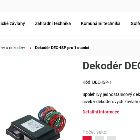
ické závlahy
Zahradní technika
Komunální technika
Golf
my a dekodéry
/
Dekodér DEC-ISP pro 1 stanici
Dekodér DEC
Kód:
DEC-ISP-1
Spolehlivý jednostanicový dek
cívek v dekodérových závlah
Detailní informace
Počet sekcí
: