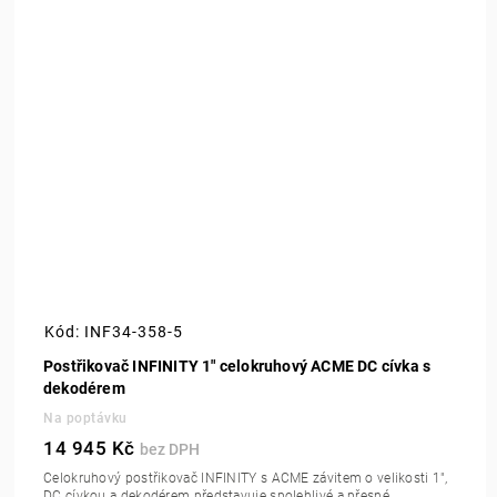
Kód:
INF34-358-5
Postřikovač INFINITY 1" celokruhový ACME DC cívka s
dekodérem
Na poptávku
14 945 Kč
Celokruhový postřikovač INFINITY s ACME závitem o velikosti 1",
DC cívkou a dekodérem představuje spolehlivé a přesné