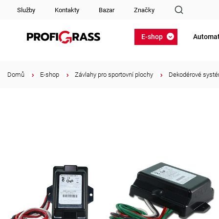
Služby
Kontakty
Bazar
Značky
E-shop
Automat
Domů
/
E-shop
/
Závlahy pro sportovní plochy
/
Dekodérové systé