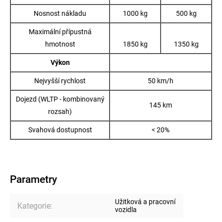
Nosnost nákladu
1000 kg
500 kg
Maximální přípustná
hmotnost
1850 kg
1350 kg
Výkon
Nejvyšší rychlost
50 km/h
Dojezd (WLTP - kombinovaný
145 km
rozsah)
Svahová dostupnost
< 20%
Parametry
Užitková a pracovní
Kategorie
:
vozidla