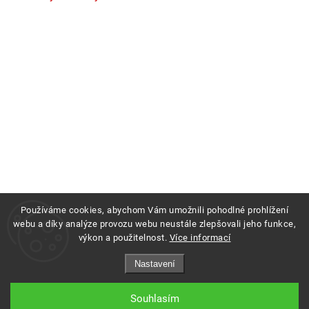
Používáme cookies, abychom Vám umožnili pohodlné prohlížení
webu a díky analýze provozu webu neustále zlepšovali jeho funkce,
výkon a použitelnost.
Více informací
Copyright 2026
Profigrass.cz
. Všechna práva vyhrazena.
Nastavení
Grafický návrh vytvořil a nakódoval
Shoptak.cz
Souhlasím