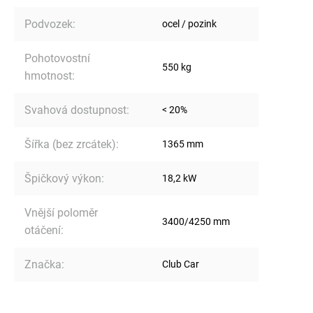
Podvozek
:
ocel / pozink
Pohotovostní
550 kg
hmotnost
:
Svahová dostupnost
:
< 20%
Šířka (bez zrcátek)
:
1365 mm
Špičkový výkon
:
18,2 kW
Vnější poloměr
3400/4250 mm
otáčení
:
Značka
:
Club Car