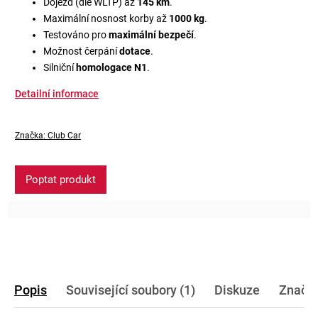
Dojezd (dle WLTP) až
145
km
.
Maximální nosnost korby až
1000 kg
.
Testováno pro
maximální bezpečí
.
Možnost čerpání
dotace
.
Silniční
homologace N1
.
Detailní informace
Značka:
Club Car
Poptat produkt
Popis
Související soubory (1)
Diskuze
Značk