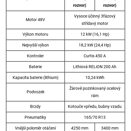
rozvor)
rozvor)
Vysoce účinný 3fázový
Motor 48V
střídavý motor
Výkon motoru
12 kW (16,1 Hp)
Nejvyšší výkon
18,2 kW (24,4 Hp)
Kontroler
Curtis 450 A
Baterie
Lithiová RELiON 200 Ah
Kapacita baterie (lithium)
10,24 kWh
Žárově pozinkovaný ocelový
Podvozek
rám
Brzdy
Kotouče vpředu, bubny vzadu
Pneumatiky
165/70 R13
Vnější poloměr otáčení
4250 mm
3400 mm