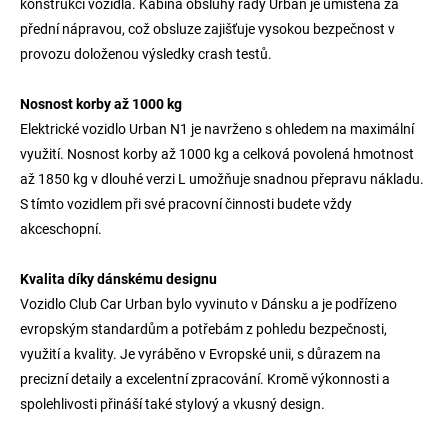
konstrukci vozidla. Kabina obsluhy řady Urban je umístěna za
přední nápravou, což obsluze zajišťuje vysokou bezpečnost v
provozu doloženou výsledky crash testů.
Nosnost korby až 1000 kg
Elektrické vozidlo Urban N1 je navrženo s ohledem na maximální
využití. Nosnost korby až 1000 kg a celková povolená hmotnost
až 1850 kg v dlouhé verzi L umožňuje snadnou přepravu nákladu.
S tímto vozidlem při své pracovní činnosti budete vždy
akceschopní.
Kvalita díky dánskému designu
Vozidlo Club Car Urban bylo vyvinuto v Dánsku a je podřízeno
evropským standardům a potřebám z pohledu bezpečnosti,
využití a kvality. Je vyráběno v Evropské unii, s důrazem na
precizní detaily a excelentní zpracování. Kromě výkonnosti a
spolehlivosti přináší také stylový a vkusný design.