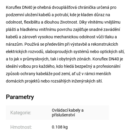
Koruflex DN40 je ohebná dvouplášťová chránička určená pro
podzemní uložení kabelů a potrubí, kde je kladen důraz na
odolnost, flexibilitu a dlouhou životnost. Díky vlnitému vnějšímu
plášti a hladkému vnitřnímu povrchu zajišťuje snadné zavádění
kabelů a zároveň vysokou mechanickou odolnost vůči tlaku a
nárazům. Používá se především při výstavbě a rekonstrukcích
elektrických rozvodů, slaboproudých systémů nebo optických sítí,
a to jak v průmyslových, tak i obytných zónách. Koruflex DN40 je
ideální volbou pro každého, kdo hledá bezpečný a profesionální
způsob ochrany kabeláže pod zemí, ať už v rámci menších
domácích projektů nebo rozsáhlých inženýrských sítí.
Parametry
Ovládací kabely a
Kategorie
:
příslušenství
Hmotnost
:
0.108 kg