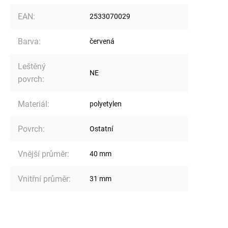
EAN
:
2533070029
Barva
:
červená
Leštěný
NE
povrch
:
Materiál
:
polyetylen
Povrch
:
Ostatní
Vnější průměr
:
40 mm
Vnitřní průměr
:
31 mm