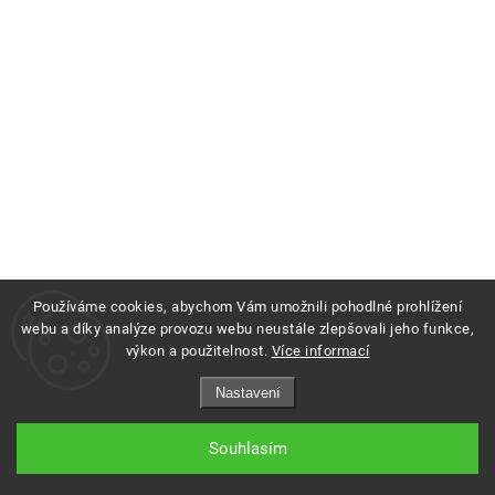
Používáme cookies, abychom Vám umožnili pohodlné prohlížení
webu a díky analýze provozu webu neustále zlepšovali jeho funkce,
výkon a použitelnost.
Více informací
Copyright 2026
Profigrass.cz
. Všechna práva vyhrazena.
Nastavení
Grafický návrh vytvořil a nakódoval
Shoptak.cz
Souhlasím