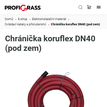
Domů
/
E-shop
/
Elektroinstalační materiál
/
Ovládací kabely a příslušenství
/
Chránička koruflex DN40 (pod zem)
Chránička koruflex DN40
(pod zem)