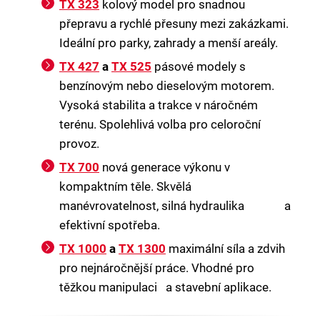
TX 323
kolový model pro snadnou
přepravu a rychlé přesuny mezi zakázkami.
Ideální pro parky, zahrady a menší areály.
TX 427
a
TX 525
pásové modely s
benzínovým nebo dieselovým motorem.
Vysoká stabilita a trakce v náročném
terénu. Spolehlivá volba pro celoroční
provoz.
TX 700
nová generace výkonu v
kompaktním těle. Skvělá
manévrovatelnost, silná hydraulika a
efektivní spotřeba.
TX 1000
a
TX 1300
maximální síla a zdvih
pro nejnáročnější práce. Vhodné pro
těžkou manipulaci a stavební aplikace.