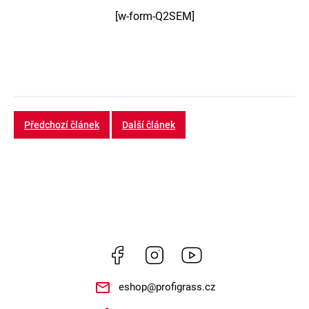
[w-form-Q2SEM]
Předchozí článek
Další článek
Facebook
Instagram
https://www.youtube.
eshop
@
profigrass.cz