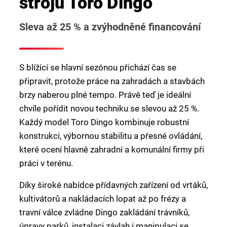
strojů Toro Dingo
Sleva až 25 % a zvýhodněné financování
S blížící se hlavní sezónou přichází čas se
připravit, protože práce na zahradách a stavbách
brzy naberou plné tempo. Právě teď je ideální
chvíle pořídit novou techniku se slevou až 25 %.
Každý model Toro Dingo kombinuje robustní
konstrukci, výbornou stabilitu a přesné ovládání,
které ocení hlavně zahradní a komunální firmy při
práci v terénu.
Díky široké nabídce přídavných zařízení od vrtáků,
kultivátorů a nakládacích lopat až po frézy a
travní válce zvládne Dingo zakládání trávníků,
úpravy parků, instalaci závlah i manipulaci se