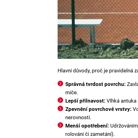
Hlavní důvody, proč je pravidelná z
Správná tvrdost povrchu:
Zavla
míče.
Lepší přilnavost:
Vlhká antuka p
Zpevnění povrchové vrstvy:
Vo
nerovností.
Menší opotřebení:
Udržováním 
rolování či zametání).