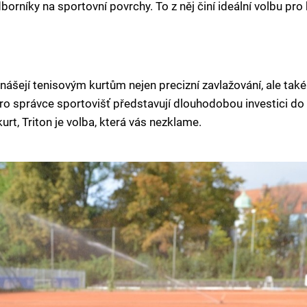
orníky na sportovní povrchy. To z něj činí ideální volbu pro k
nášejí tenisovým kurtům nejen precizní zavlažování, ale tak
 správce sportovišť představují dlouhodobou investici do kv
rt, Triton je volba, která vás nezklame.