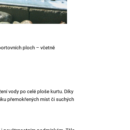
portovních ploch – včetně
ení vody po celé ploše kurtu. Díky
iku přemokřených míst či suchých