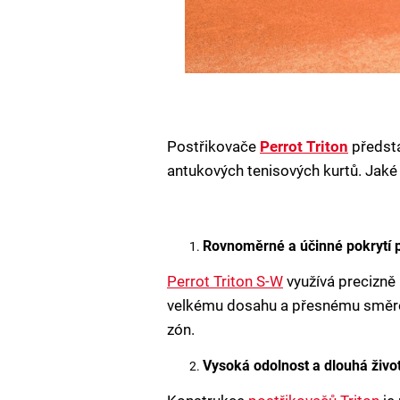
Postřikovače
Perrot Triton
předsta
antukových tenisových kurtů. Jaké 
Rovnoměrné a účinné pokrytí 
Perrot Triton S-W
využívá precizně 
velkému dosahu a přesnému směrov
zón.
Vysoká odolnost a dlouhá živo