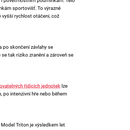
í i povětrnostním podmínkám. Tělo
ínkám sportovišť. To výrazně
vyšší rychlost otáčení, což
 a po skončení závlahy se
se tak riziko zranění a zároveň se
vatelných řídicích jednotek
lze
m, po intenzivní hře nebo během
Model Triton je výsledkem let