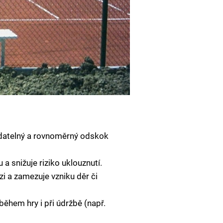
vídatelný a rovnoměrný odskok
 a snižuje riziko uklouznutí.
i a zamezuje vzniku děr či
hem hry i při údržbě (např.