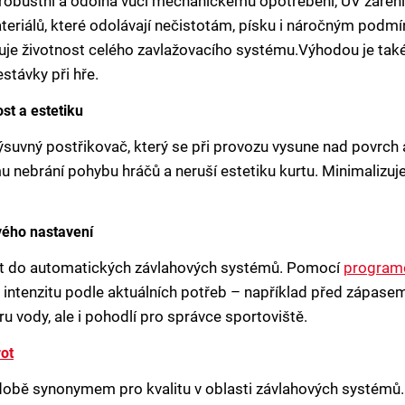
 robustní a odolná vůči mechanickému opotřebení, UV zářen
materiálů, které odolávají nečistotám, písku i náročným podm
uje životnost celého zavlažovacího systému.Výhodou je také 
stávky při hře.
st a estetiku
ýsuvný postřikovač, který se při provozu vysune nad povrch
 nebrání pohybu hráčů a neruší estetiku kurtu. Minimalizuje 
vého nastavení
at do automatických závlahových systémů. Pomocí
programo
 i intenzitu podle aktuálních potřeb – například před zápase
u vody, ale i pohodlí pro správce sportoviště.
ot
bě synonymem pro kvalitu v oblasti závlahových systémů. 