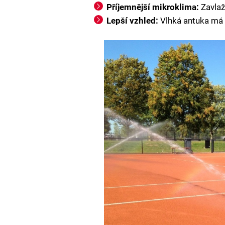
Příjemnější mikroklima:
Zavlaž
Lepší vzhled:
Vlhká antuka má s