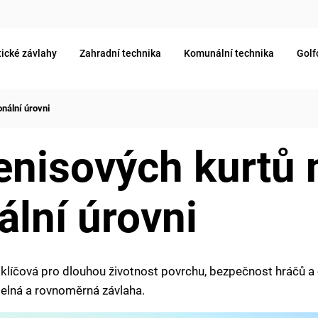
ické závlahy
Zahradní technika
Komunální technika
Golf
nální úrovni
enisových kurtů 
ální úrovni
e klíčová pro dlouhou životnost povrchu, bezpečnost hráčů 
delná a rovnoměrná závlaha.