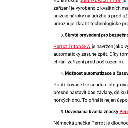
Konstrukce
postřikovačů Triton
je
zařízení je vyrobeno z kvalitních 
snižuje nároky na údržbu a prodluž
umožňuje zkrátit technologické pře
Skryté provedení pro bezpečno
Perrot Triton S-W
je navržen jako v
automaticky zasune zpět. Díky tomu
chrání zařízení před poškozením.
Možnost automatizace a časo
Postřikovače lze snadno integrov
přesně nastavit čas závlahy, délku
horkých dnů. To přináší nejen úspor
Osvědčená kvalita značky
Perr
Německá značka Perrot je dlouhodo