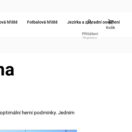
ová hřiště
Fotbalová hřiště
Jezírka a zahradní osvětlení
Přihlášení
na
a optimální herní podmínky. Jedním