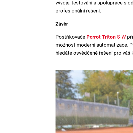
vývoje, testování a spolupráce s odb
profesionální řešení.
Závěr
Postřikovače
Perrot Triton
S-W
při
možnost moderní automatizace. Pro
hledáte osvědčené řešení pro váš ku