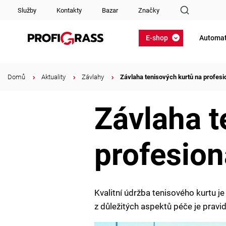
Služby
Kontakty
Bazar
Značky
E-shop
Automat
Domů
/
Aktuality
/
Závlahy
/
Závlaha tenisových kurtů na profesio
Závlaha t
profesion
Kvalitní údržba tenisového kurtu j
z důležitých aspektů péče je pravi