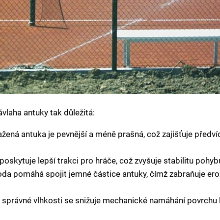
ávlaha antuky tak důležitá:
žená antuka je pevnější a méně prašná, což zajišťuje před
oskytuje lepší trakci pro hráče, což zvyšuje stabilitu pohybu
da pomáhá spojit jemné částice antuky, čímž zabraňuje eroz
správné vlhkosti se snižuje mechanické namáhání povrchu bě