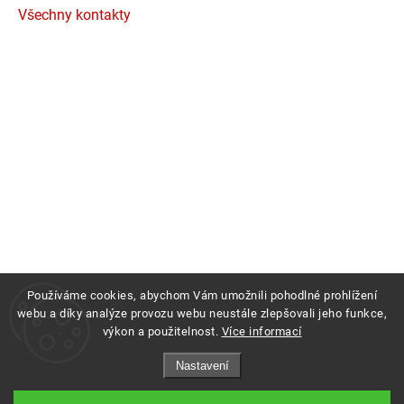
Všechny kontakty
Používáme cookies, abychom Vám umožnili pohodlné prohlížení
webu a díky analýze provozu webu neustále zlepšovali jeho funkce,
výkon a použitelnost.
Více informací
Copyright 2026
Profigrass.cz
. Všechna práva vyhrazena.
Nastavení
Grafický návrh vytvořil a nakódoval
Shoptak.cz