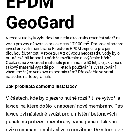
EPDM
GeoGard
V roce 2008 byla vybudována nedaleko Prahy retenční nádrž na
2
vodu pro zavlažování o rozloze cca 17 000 m
. Pro izolaci nádrže
investor zvolil membránu Firestone EPDM zejména pro její
dlouhou životnost. V roce 2019 z důvodu nedostatku vody bylo
nutné zvětšit kapacitu nádrže rozšířením a zvýšením břehů.
Očekávaná životnost materiálu je minimálně 50 let, ale jak v reálu
takový materiál vypadá po 11 letech používání a vystavování
všem možným venkovním podmínkám? Přesvědčte se sami
následně na fotografiích.
Jak probíhala samotná instalace?
V částech, kde bylo jezero nutné rozšířit, se vytvořila
lavice, na které došlo k napojení nové membrány. Pás
lavice byl následně využit pro umístění betonových
panelů na přitížení membrány. Váha panelů tak sníží
riziko napínání plachty vlivem gravitace. Díky tomu, že