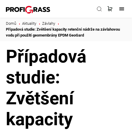
Domů
/
Aktuality
/
Závlahy
/
Případová studie: Zvětšení kapacity retenční nádrže na závlahovou
vodu při použití geomembrány EPDM GeoGard
Případová
studie:
Zvětšení
kapacity