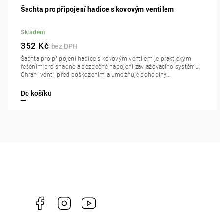
Šachta pro připojení hadice s kovovým ventilem
Skladem
352 Kč
Šachta pro připojení hadice s kovovým ventilem je praktickým
řešením pro snadné a bezpečné napojení zavlažovacího systému.
Chrání ventil před poškozením a umožňuje pohodlný...
Do košíku
Facebook
Instagram
https://www.youtube.com/channel/U