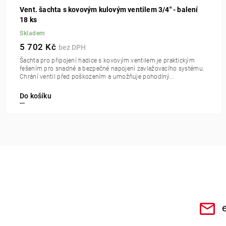
Vent. šachta s kovovým kulovým ventilem 3/4" - balení
18 ks
Skladem
5 702 Kč
Šachta pro připojení hadice s kovovým ventilem je praktickým
řešením pro snadné a bezpečné napojení zavlažovacího systému.
Chrání ventil před poškozením a umožňuje pohodlný...
Do košíku
CHe3s9Qz1TwSQaktx4ybLOQ/videos