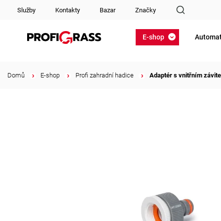
Služby
Kontakty
Bazar
Značky
E-shop
Automat
Domů
/
E-shop
/
Profi zahradní hadice
/
Adaptér s vnitřním závite