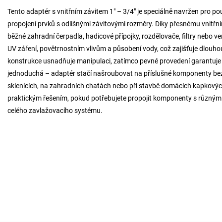
Tento adaptér s vnitřním závitem 1" – 3/4" je speciálně navržen pro pou
propojení prvků s odlišnými závitovými rozměry. Díky přesnému vnitřn
běžné zahradní čerpadla, hadicové přípojky, rozdělovače, filtry nebo ve
UV záření, povětrnostním vlivům a působení vody, což zajišťuje dlouho
konstrukce usnadňuje manipulaci, zatímco pevné provedení garantuje tě
jednoduchá – adaptér stačí našroubovat na příslušné komponenty bez 
sklenících, na zahradních chatách nebo při stavbě domácích kapkových
praktickým řešením, pokud potřebujete propojit komponenty s různým 
celého zavlažovacího systému.