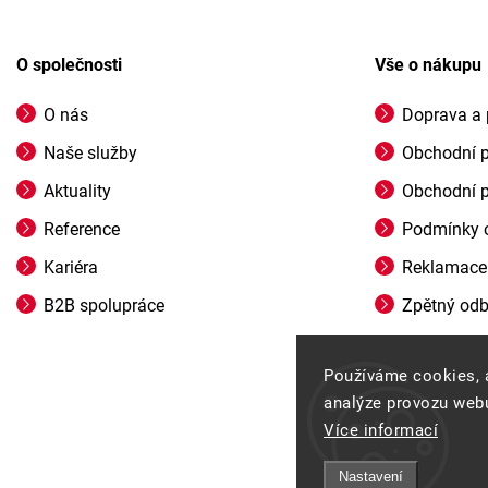
O společnosti
Vše o nákupu
O nás
Doprava a 
Naše služby
Obchodní 
Aktuality
Obchodní 
Reference
Podmínky o
Kariéra
Reklamace
B2B spolupráce
Zpětný odbě
Používáme cookies, 
analýze provozu webu
Více informací
Nastavení