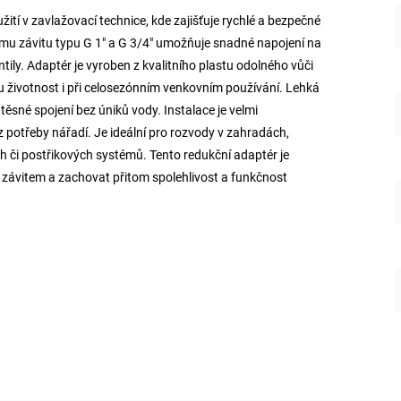
žití v zavlažovací technice, kde zajišťuje rychlé a bezpečné
ímu závitu typu G 1" a G 3/4" umožňuje snadné napojení na
ntily. Adaptér je vyroben z kvalitního plastu odolného vůči
u životnost i při celosezónním venkovním používání. Lehká
sné spojení bez úniků vody. Instalace je velmi
potřeby nářadí. Je ideální pro rozvody v zahradách,
 či postřikových systémů. Tento redukční adaptér je
závitem a zachovat přitom spolehlivost a funkčnost