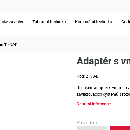
ické závlahy
Zahradní technika
Komunální technika
Golf
m 1" - 3/4"
Adaptér s vn
Kód:
2199-B
Redukční adaptér s vnitřním z
zavlažovacích systémů s rozd
Detailní informace
Provedení
: