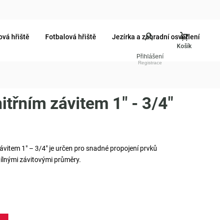
ová hřiště
Fotbalová hřiště
Jezírka a zahradní osvětlení
Přihlášení
itřním závitem 1" - 3/4"
ávitem 1" – 3/4" je určen pro snadné propojení prvků
ílnými závitovými průměry.