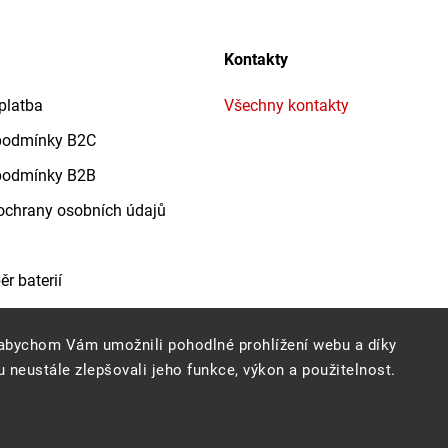
Kontakty
platba
Všechny kontakty
podmínky B2C
podmínky B2B
chrany osobních údajů
r baterií
abychom Vám umožnili pohodlné prohlížení webu a díky
 neustále zlepšovali jeho funkce, výkon a použitelnost.
Copyright 2026
Profigrass.cz
. Všechna práva vyhrazena.
Grafický návrh vytvořil a nakódoval
Shoptak.cz