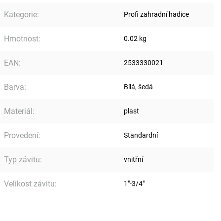
Kategorie
:
Profi zahradní hadice
Hmotnost
:
0.02 kg
EAN
:
2533330021
Barva
:
Bílá, šedá
Materiál
:
plast
Provedení
:
Standardní
Typ závitu
:
vnitřní
Velikost závitu
:
1"-3/4"