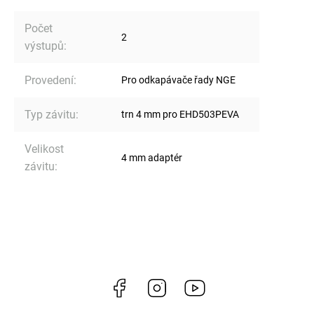
Počet
2
výstupů
:
Provedení
:
Pro odkapávače řady NGE
Typ závitu
:
trn 4 mm pro EHD503PEVA
Velikost
4 mm adaptér
závitu
:
Facebook
Instagram
https://www.youtube.