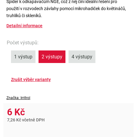
Spider k odkapávačům NGE, což z něj činí ideální řešení pro
použití v rozvodech závlahy pomocí mikrohadiček do květináčů,
truhlíků či skleníků.
Detailní informace
Počet výstupů
:
1 výstup
2 výstupy
4 výstupy
Značka:
Irritrol
6 Kč
7,26 Kč včetně DPH