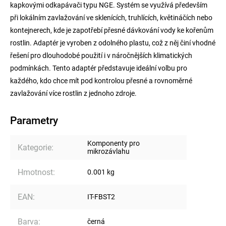
kapkovými odkapávači typu NGE. Systém se využívá především
při lokálním zavlažování ve sklenících, truhlících, květináčích nebo
kontejnerech, kde je zapotřebí přesné dávkování vody ke kořenům
rostlin. Adaptér je vyroben z odolného plastu, což z něj činí vhodné
řešení pro dlouhodobé použití i v náročnějších klimatických
podmínkách. Tento adaptér představuje ideální volbu pro
každého, kdo chce mít pod kontrolou přesné a rovnoměrné
zavlažování více rostlin z jednoho zdroje.
Parametry
Komponenty pro
Kategorie
:
mikrozávlahu
Hmotnost
:
0.001 kg
EAN
:
IT-FBST2
Barva
:
černá