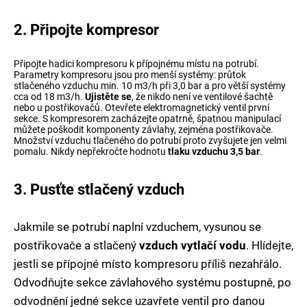
2. Připojte kompresor
Připojte hadici kompresoru k přípojnému místu na potrubí.
Parametry kompresoru jsou pro menší systémy: průtok
stlačeného vzduchu min. 10 m3/h při 3,0 bar a pro větší systémy
cca od 18 m3/h.
Ujistěte se
, že nikdo není ve ventilové šachtě
nebo u postřikovačů. Otevřete elektromagnetický ventil první
sekce. S kompresorem zacházejte opatrně, špatnou manipulací
můžete poškodit komponenty závlahy, zejména postřikovače.
Množství vzduchu tlačeného do potrubí proto zvyšujete jen velmi
pomalu. Nikdy nepřekročte hodnotu
tlaku vzduchu 3,5 bar
.
3. Pusťte stlačený vzduch
Jakmile se potrubí naplní vzduchem, vysunou se
postřikovače a stlačený
vzduch vytlačí vodu
. Hlídejte,
jestli se přípojné místo kompresoru příliš nezahřálo.
Odvodňujte sekce závlahového systému postupně, po
odvodnění jedné sekce uzavřete ventil pro danou