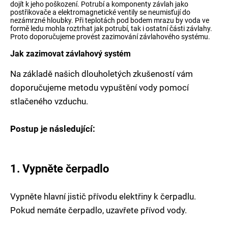
dojít k jeho poškození. Potrubí a komponenty závlah jako
postřikovače a elektromagnetické ventily se neumisťují do
nezámrzné hloubky. Při teplotách pod bodem mrazu by voda ve
formě ledu mohla roztrhat jak potrubí, tak i ostatní části závlahy.
Proto doporučujeme provést zazimování závlahového systému.
Jak zazimovat závlahový systém
Na základě našich dlouholetých zkušeností vám
doporučujeme metodu vypuštění vody pomocí
stlačeného vzduchu.
Postup je následující:
1. Vypněte čerpadlo
Vypněte hlavní jistič přívodu elektřiny k čerpadlu.
Pokud nemáte čerpadlo, uzavřete přívod vody.